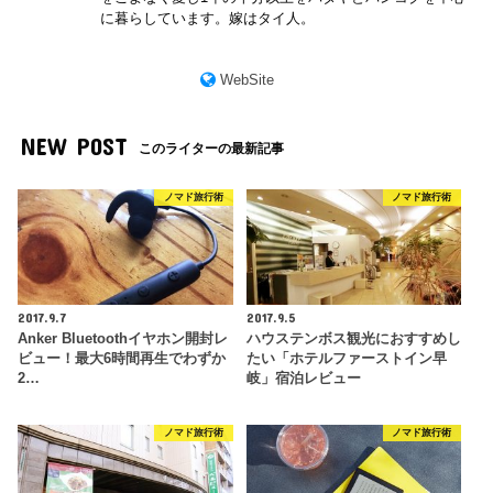
に暮らしています。嫁はタイ人。
WebSite
NEW POST
このライターの最新記事
ノマド旅行術
ノマド旅行術
2017.9.7
2017.9.5
Anker Bluetoothイヤホン開封レ
ハウステンボス観光におすすめし
ビュー！最大6時間再生でわずか
たい「ホテルファーストイン早
2…
岐」宿泊レビュー
ノマド旅行術
ノマド旅行術