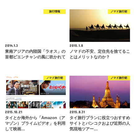
旅行情報
ノマド旅行術
2014.1.3
2015.1.8
東南アジアの内陸国「ラオス」の
ノマドの不安、定住先を捨てるこ
首都ビエンチャンの風に吹かれて
とはメリットなのか？
ノマド旅行術
ノマド旅行術
2015.10.21
2015.8.31
タイとか海外から「Amazon（ア
タイ旅行プランに役立つおすすめ
マゾン）プライムビデオ」を利用
サイトとバンコクおよび近郊の人
して映画…
気現地ツアー…