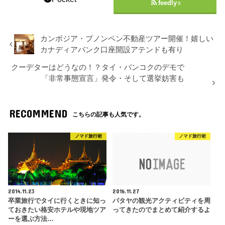
feedly
8
カンボジア・プノンペン不動産ツアー開催！嬉しい
カナディアバンク口座開設アテンドも有り
クーデターはどうなの！？タイ・バンコクのデモで
「非常事態宣言」発令・そして選挙妨害も
RECOMMEND
こちらの記事も人気です。
ノマド旅行術
ノマド旅行術
2014.11.23
2016.11.27
卒業旅行でタイに行くときに知っ
パタヤの観光アクティビティを周
ておきたい格安ホテルや現地ツア
ってきたのでまとめて紹介するよ
ーを選ぶ方法…