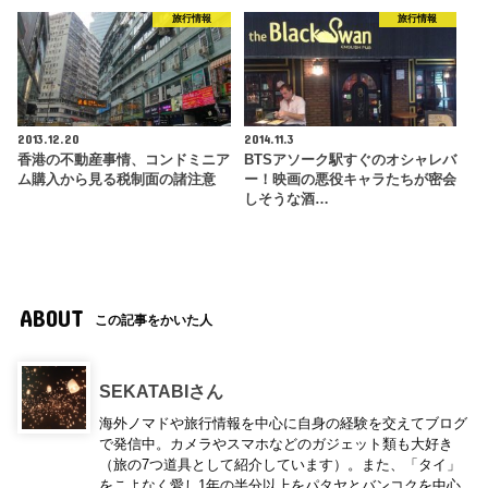
旅行情報
旅行情報
2013.12.20
2014.11.3
香港の不動産事情、コンドミニア
BTSアソーク駅すぐのオシャレバ
ム購入から見る税制面の諸注意
ー！映画の悪役キャラたちが密会
しそうな酒…
ABOUT
この記事をかいた人
SEKATABIさん
海外ノマドや旅行情報を中心に自身の経験を交えてブログ
で発信中。カメラやスマホなどのガジェット類も大好き
（旅の7つ道具として紹介しています）。また、「タイ」
をこよなく愛し1年の半分以上をパタヤとバンコクを中心