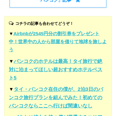
「バンコク」記事一覧
コチラの記事も合わせてどうぞ！
▼
Airbnbが2545円分の割引券をプレゼント
中！世界中の人から部屋を借りて地球を旅しよ
う
▼
バンコクのホテルは最高！タイ旅行で絶
対に泊まってほしい超おすすめホテルベス
ト5
▼
タイ・バンコク在住の僕が、2泊3日のバ
ンコク旅行プランを組んでみた！初めての
バンコクならここへ行けば間違いなし