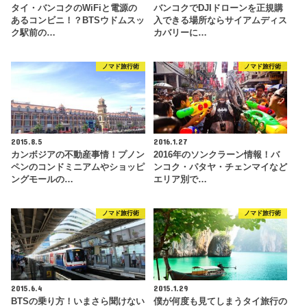
タイ・バンコクのWiFiと電源の
バンコクでDJIドローンを正規購
あるコンビニ！？BTSウドムスッ
入できる場所ならサイアムディス
ク駅前の…
カバリーに…
ノマド旅行術
ノマド旅行術
2015.8.5
2016.1.27
カンボジアの不動産事情！プノン
2016年のソンクラーン情報！バ
ペンのコンドミニアムやショッピ
ンコク・パタヤ・チェンマイなど
ングモールの…
エリア別で…
ノマド旅行術
ノマド旅行術
2015.6.4
2015.1.29
BTSの乗り方！いまさら聞けない
僕が何度も見てしまうタイ旅行の