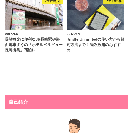
ノマド旅行術
ノマド旅行術
2017.9.5
2017.9.4
長崎観光に便利なJR長崎駅や路
Kindle Unlimitedの使い方から解
面電車すぐの「ホテルベルビュー
約方法まで！読み放題のおすす
長崎出島」宿泊レ…
め…
自己紹介