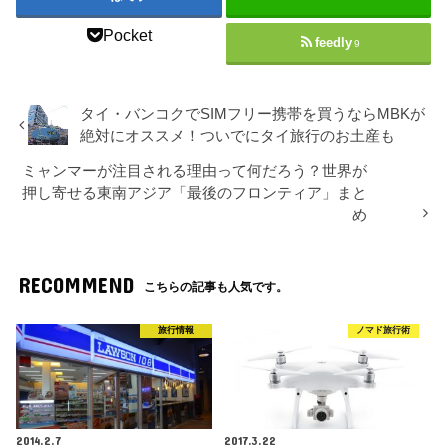
Pocket
feedly
9
タイ・バンコクでSIMフリー携帯を買うならMBKが
絶対にオススメ！ついでにタイ旅行のお土産も
ミャンマーが注目される理由って何だろう？世界が
押し寄せる東南アジア「最後のフロンティア」まと
め
RECOMMEND
こちらの記事も人気です。
旅行情報
ノマド旅行術
2014.2.7
2017.3.22