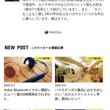
で発信中。カメラやスマホなどのガジェット類も大好き
（旅の7つ道具として紹介しています）。また、「タイ」
をこよなく愛し1年の半分以上をパタヤとバンコクを中心
に暮らしています。嫁はタイ人。
WebSite
NEW POST
このライターの最新記事
ノマド旅行術
ノマド旅行術
2017.9.7
2017.9.5
Anker Bluetoothイヤホン開封レ
ハウステンボス観光におすすめし
ビュー！最大6時間再生でわずか
たい「ホテルファーストイン早
2…
岐」宿泊レビュー