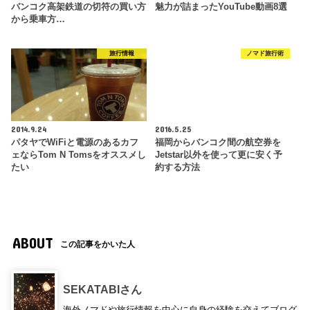
バンコク高架鉄道の切符の買い方
魅力が詰まったYouTube動画8選
から乗車方…
旅行情報
ノマド旅行術
2014.9.24
2016.5.25
パタヤでWiFiと電源のあるカフ
福岡からバンコク間の航空券を
ェならTom N Tomsをオススメし
Jetstar以外を使って更に安く予
たい
約する方法
ABOUT
この記事をかいた人
SEKATABIさん
海外ノマドや旅行情報を中心に自身の経験を交えてブログ