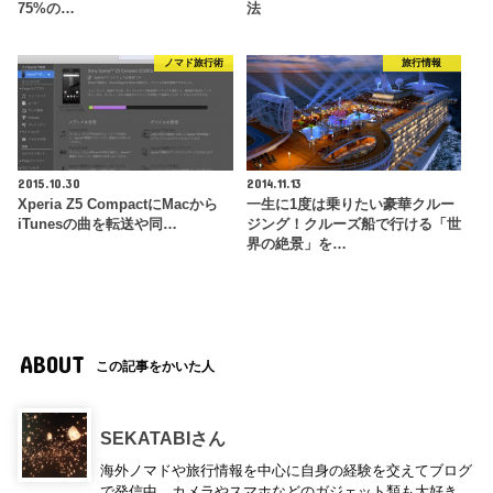
75%の…
法
ノマド旅行術
旅行情報
2015.10.30
2014.11.13
Xperia Z5 CompactにMacから
一生に1度は乗りたい豪華クルー
iTunesの曲を転送や同…
ジング！クルーズ船で行ける「世
界の絶景」を…
ABOUT
この記事をかいた人
SEKATABIさん
海外ノマドや旅行情報を中心に自身の経験を交えてブログ
で発信中。カメラやスマホなどのガジェット類も大好き