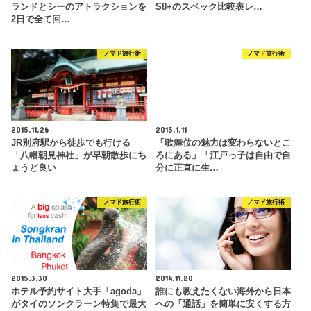
ランドとシーのアトラクションを
S8+のスペック比較表レ…
2日で全て回…
ノマド旅行術
ノマド旅行術
2015.11.26
2015.1.11
JR別府駅から徒歩でも行ける
「歌舞伎の魅力は変わらないとこ
「八幡朝見神社」が早朝散歩にち
ろにある」「江戸っ子は自由で自
ょうど良い
分に正直に生…
ノマド旅行術
ノマド旅行術
2015.3.30
2014.11.20
ホテル予約サイト大手「agoda」
誰にも教えたくない海外から日本
がタイのソンクラーン特集で最大
への「通話」を簡単に安くする方