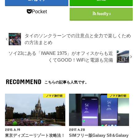
Pocket
feedly
9
タイのソンクラーンでの注意点と全力で楽しくため
の方法まとめ
ソイ23にある「IWANE 1975」がオフィスからも近
くてGOOD！WiFiと電源も完備
RECOMMEND
こちらの記事も人気です。
ノマド旅行術
ノマド旅行術
2015.6.19
2017.4.28
東京ディズニーリゾート攻略法！
SIMフリー版Galaxy S8＆Galaxy