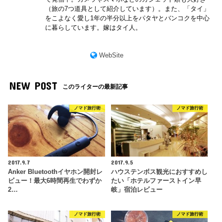
（旅の7つ道具として紹介しています）。また、「タイ」
をこよなく愛し1年の半分以上をパタヤとバンコクを中心
に暮らしています。嫁はタイ人。
WebSite
NEW POST
このライターの最新記事
ノマド旅行術
ノマド旅行術
2017.9.7
2017.9.5
Anker Bluetoothイヤホン開封レ
ハウステンボス観光におすすめし
ビュー！最大6時間再生でわずか
たい「ホテルファーストイン早
2…
岐」宿泊レビュー
ノマド旅行術
ノマド旅行術