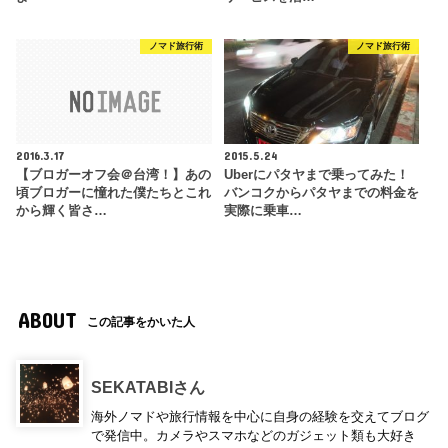
ノマド旅行術
ノマド旅行術
2016.3.17
2015.5.24
【ブロガーオフ会＠台湾！】あの
Uberにパタヤまで乗ってみた！
頃ブロガーに憧れた僕たちとこれ
バンコクからパタヤまでの料金を
から輝く皆さ…
実際に乗車…
ABOUT
この記事をかいた人
SEKATABIさん
海外ノマドや旅行情報を中心に自身の経験を交えてブログ
で発信中。カメラやスマホなどのガジェット類も大好き