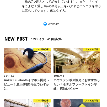
（旅の7つ道具として紹介しています）。また、「タイ」
をこよなく愛し1年の半分以上をパタヤとバンコクを中心
に暮らしています。嫁はタイ人。
WebSite
NEW POST
このライターの最新記事
ノマド旅行術
ノマド旅行術
2017.9.7
2017.9.5
Anker Bluetoothイヤホン開封レ
ハウステンボス観光におすすめし
ビュー！最大6時間再生でわずか
たい「ホテルファーストイン早
2…
岐」宿泊レビュー
ノマド旅行術
ノマド旅行術