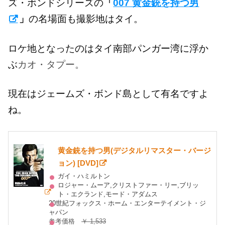
ズ・ボンドシリーズの
「
007 黄金銃を持つ男
」
の名場面も撮影地はタイ。
ロケ地となったのはタイ南部パンガー湾に浮か
ぶ
カオ・タプー。
現在はジェームズ・ボンド島として有名ですよ
ね。
黄金銃を持つ男(デジタルリマスター・バージ
ョン) [DVD]
ガイ・ハミルトン
ロジャー・ムーア,クリストファー・リー,ブリッ
ト・エクランド,モード・アダムス
20世紀フォックス・ホーム・エンターテイメント・ジ
ャパン
参考価格
￥ 1,533