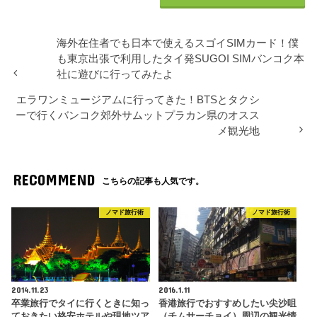
海外在住者でも日本で使えるスゴイSIMカード！僕
も東京出張で利用したタイ発SUGOI SIMバンコク本
社に遊びに行ってみたよ
エラワンミュージアムに行ってきた！BTSとタクシ
ーで行くバンコク郊外サムットプラカン県のオスス
メ観光地
RECOMMEND
こちらの記事も人気です。
ノマド旅行術
ノマド旅行術
2014.11.23
2016.1.11
卒業旅行でタイに行くときに知っ
香港旅行でおすすめしたい尖沙咀
ておきたい格安ホテルや現地ツア
（チムサーチョイ）周辺の観光情