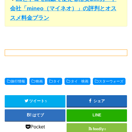
会社「mineo（マイネオ）」の評判とオス
スメ料金プラン
旅行情報
映画
タイ
タイ 映画
スターウォーズ
ツイート
シェア
5
はてブ
LINE
Pocket
feedly
8