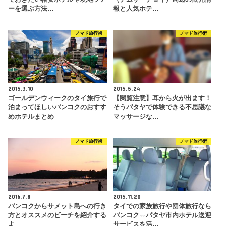
ーを選ぶ方法…
報と人気ホテ…
ノマド旅行術
ノマド旅行術
2015.3.10
2015.5.24
ゴールデンウィークのタイ旅行で
【閲覧注意】耳から火が出ます！
泊まってほしいバンコクのおすす
そうパタヤで体験できる不思議な
めホテルまとめ
マッサージな…
ノマド旅行術
ノマド旅行術
2016.7.8
2015.11.20
バンコクからサメット島への行き
タイでの家族旅行や団体旅行なら
方とオススメのビーチを紹介する
バンコク⇔パタヤ市内ホテル送迎
よ
サービスを活…