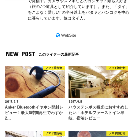
で発信中。カメラやスマホなどのガジェット類も大好き
（旅の7つ道具として紹介しています）。また、「タイ」
をこよなく愛し1年の半分以上をパタヤとバンコクを中心
に暮らしています。嫁はタイ人。
WebSite
NEW POST
このライターの最新記事
ノマド旅行術
ノマド旅行術
2017.9.7
2017.9.5
Anker Bluetoothイヤホン開封レ
ハウステンボス観光におすすめし
ビュー！最大6時間再生でわずか
たい「ホテルファーストイン早
2…
岐」宿泊レビュー
ノマド旅行術
ノマド旅行術