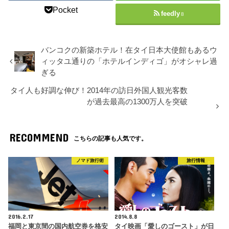
Pocket
feedly
8
バンコクの新築ホテル！在タイ日本大使館もあるウ
ィッタユ通りの「ホテルインディゴ」がオシャレ過
ぎる
タイ人も好調な伸び！2014年の訪日外国人観光客数
が過去最高の1300万人を突破
RECOMMEND
こちらの記事も人気です。
ノマド旅行術
旅行情報
2016.2.17
2014.8.8
福岡と東京間の国内航空券を格安
タイ映画「愛しのゴースト」が日