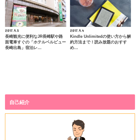
2017.9.5
2017.9.4
長崎観光に便利なJR長崎駅や路
Kindle Unlimitedの使い方から解
面電車すぐの「ホテルベルビュー
約方法まで！読み放題のおすす
長崎出島」宿泊レ…
め…
自己紹介