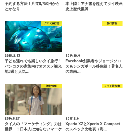
予約する方法！片道8,750円から
本上陸！アナ雪を超えてタイ映画
とかなり…
史上歴代復興…
ノマド旅行術
旅行情報
2015.2.23
2014.10.9
子ども連れでも楽しいタイ旅行！
Facebook創業者やジョージソロ
バンコクの家族向けオススメ観光
スもシンガポール移住組！著名人
地3選と人気…
の東南…
旅行情報
ノマド旅行術
2014.8.27
2017.2.6
タイ人の「マーケティング」力は
Xperia XZとXperia X Compact
世界一！日本人は知らないマーケ
のスペック比較表（海…