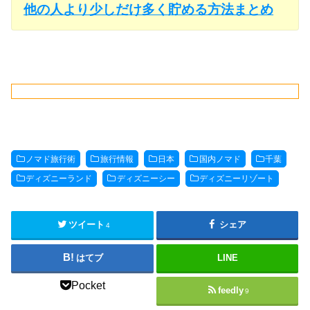
他の人より少しだけ多く貯める方法まとめ
ノマド旅行術
旅行情報
日本
国内ノマド
千葉
ディズニーランド
ディズニーシー
ディズニーリゾート
ツイート
シェア
4
はてブ
LINE
Pocket
feedly
9