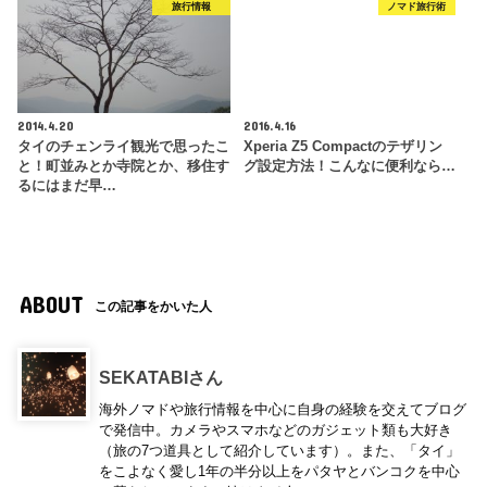
旅行情報
ノマド旅行術
2014.4.20
2016.4.16
タイのチェンライ観光で思ったこ
Xperia Z5 Compactのテザリン
と！町並みとか寺院とか、移住す
グ設定方法！こんなに便利なら…
るにはまだ早…
ABOUT
この記事をかいた人
SEKATABIさん
海外ノマドや旅行情報を中心に自身の経験を交えてブログ
で発信中。カメラやスマホなどのガジェット類も大好き
（旅の7つ道具として紹介しています）。また、「タイ」
をこよなく愛し1年の半分以上をパタヤとバンコクを中心