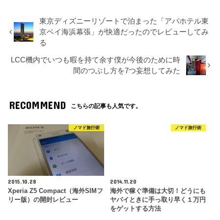
東京ディズニーリゾートで泊まった「アパホテル東
京ベイ海浜幕張」が快適だったのでレビューしてみ
る
LCC機内でいつも暇を持て余す僕が今後のために時
間のつぶし方を7つ妄想してみた
RECOMMEND
こちらの記事も人気です。
ノマド旅行術
ノマド旅行術
2015.10.28
2014.11.20
Xperia Z5 Compact（海外SIMフ
海外で稼ぐ準備は大切！どうにも
リー版）の開封レビュー
ヤバイときに手っ取り早く１万円
をゲットする方法