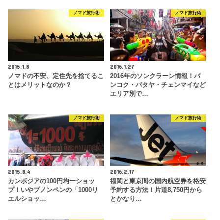
ノマド旅行術
ノマド旅行術
2015.1.8
2016.1.27
ノマドの不安、定住先を捨てるこ
2016年のソンクラーン情報！バ
とはメリットなのか？
ンコク・パタヤ・チェンマイなど
エリア別で…
ノマド旅行術
ノマド旅行術
2015.8.4
2016.2.17
カンボジアの100円均一ショッ
福岡と東京間の国内航空券を格安
プ！いやプノンペンの「1000リ
予約する方法！片道8,750円から
エルショッ…
とかなり…