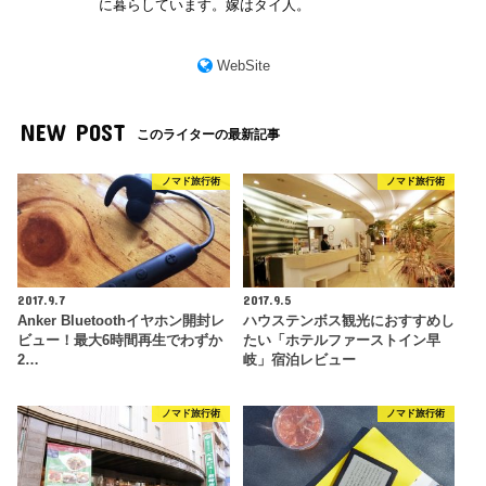
に暮らしています。嫁はタイ人。
WebSite
NEW POST
このライターの最新記事
ノマド旅行術
ノマド旅行術
2017.9.7
2017.9.5
Anker Bluetoothイヤホン開封レ
ハウステンボス観光におすすめし
ビュー！最大6時間再生でわずか
たい「ホテルファーストイン早
2…
岐」宿泊レビュー
ノマド旅行術
ノマド旅行術