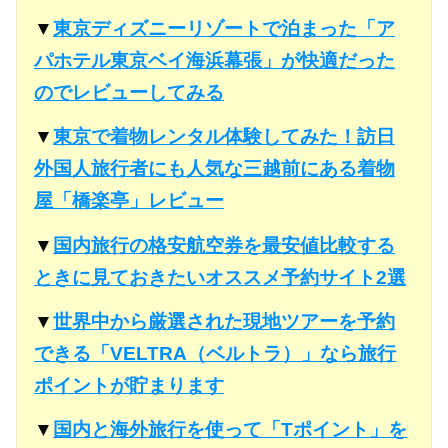
▼
東京ディズニーリゾートで泊まった「ア
パホテル東京ベイ海浜幕張」が快適だった
のでレビューしてみる
▼
東京で着物レンタル体験してみた！訪日
外国人旅行者にも人気な三越前にある着物
屋「橋楽亭」レビュー
▼
国内旅行の格安航空券を最安値比較する
ときに見ておきたいオススメ予約サイト2選
▼
世界中から厳選された現地ツアーを予約
できる「VELTRA（ベルトラ）」なら旅行
ポイントが貯まります
▼
国内と海外旅行を使って「Tポイント」を