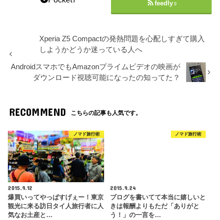
feedly
9
Xperia Z5 Compactの発熱問題を心配しすぎて購入
しようかどうか迷っている人へ
AndroidスマホでもAmazonプライムビデオの映画が
ダウンロード視聴可能になったの知ってた？
RECOMMEND
こちらの記事も人気です。
ノマド旅行術
ノマド旅行術
2015.9.12
2015.9.24
爆買いってやっぱすげぇー！東京
ブログを書いてて本当に嬉しいと
観光に来る訪日タイ人旅行者に人
きは報酬よりもただ「ありがと
気なお土産と…
う！」の一言を…