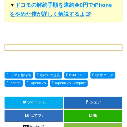
▼
ドコモの解約手順を違約金0円でiPhone
をやめた僕が詳しく解説するよ
ノマド旅行術
旅の7つ道具
SIMフリー
防水グッズ
Xperia
Xperia Z5
Xperia Z5 Compact
ツイート
シェア
11
はてブ
LINE
1
Pocket
7