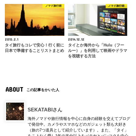
ノマド旅行術
ノマド旅行術
2015.2.1
2014.12.12
タイ旅行もコレで安心！行く前に
タイとか海外から「Hulu（フー
日本で準備することリストまとめ
ルー）」を利用して映画やドラマ
を視聴する方法
ABOUT
この記事をかいた人
SEKATABIさん
海外ノマドや旅行情報を中心に自身の経験を交えてブログ
で発信中。カメラやスマホなどのガジェット類も大好き
（旅の7つ道具として紹介しています）。また、「タイ」
をこよなく愛し1年の半分以上をパタヤとバンコクを中心