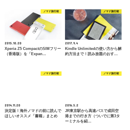
ノマド旅行術
ノマド旅行術
2015.10.20
2017.9.4
Xperia Z5 CompactのSIMフリー
Kindle Unlimitedの使い方から解
（香港版）を「Expan…
約方法まで！読み放題のおす…
ノマド旅行術
ノマド旅行術
2014.11.20
2016.5.2
決定版！海外ノマドの前に読んで
JR東京駅から高速バスで成田空
ほしいオススメ「書籍」まとめ
港までの行き方（ついでに第3タ
ーミナルを紹…