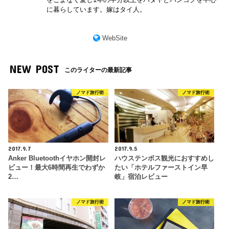
に暮らしています。嫁はタイ人。
WebSite
NEW POST
このライターの最新記事
ノマド旅行術
ノマド旅行術
2017.9.7
2017.9.5
Anker Bluetoothイヤホン開封レ
ハウステンボス観光におすすめし
ビュー！最大6時間再生でわずか
たい「ホテルファーストイン早
2…
岐」宿泊レビュー
ノマド旅行術
ノマド旅行術