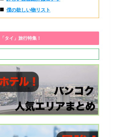
■
僕の欲しい物リスト
「タイ」旅行特集！