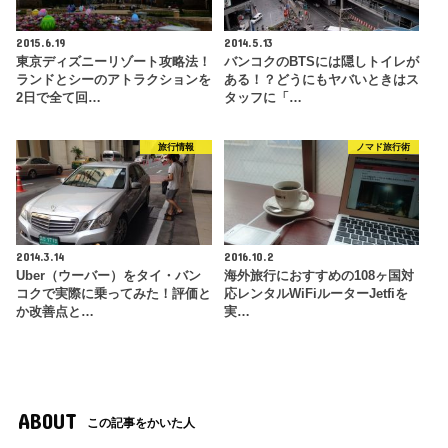
2015.6.19
2014.5.13
東京ディズニーリゾート攻略法！
バンコクのBTSには隠しトイレが
ランドとシーのアトラクションを
ある！？どうにもヤバいときはス
2日で全て回…
タッフに「…
旅行情報
ノマド旅行術
2014.3.14
2016.10.2
Uber（ウーバー）をタイ・バン
海外旅行におすすめの108ヶ国対
コクで実際に乗ってみた！評価と
応レンタルWiFiルーターJetfiを
か改善点と…
実…
ABOUT
この記事をかいた人