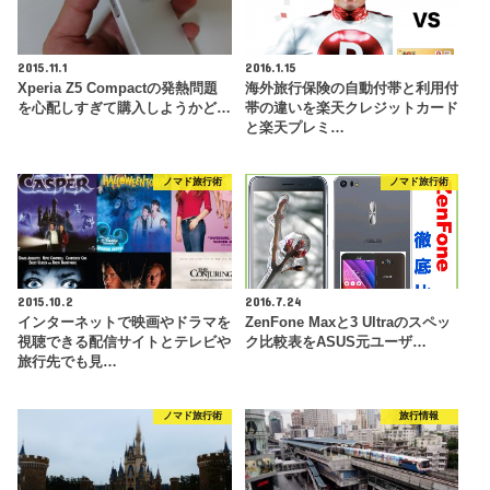
2015.11.1
2016.1.15
Xperia Z5 Compactの発熱問題
海外旅行保険の自動付帯と利用付
を心配しすぎて購入しようかど…
帯の違いを楽天クレジットカード
と楽天プレミ…
ノマド旅行術
ノマド旅行術
2015.10.2
2016.7.24
インターネットで映画やドラマを
ZenFone Maxと3 Ultraのスペッ
視聴できる配信サイトとテレビや
ク比較表をASUS元ユーザ…
旅行先でも見…
ノマド旅行術
旅行情報