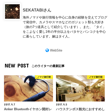
SEKATABIさん
海外ノマドや旅行情報を中心に自身の経験を交えてブログ
で発信中。カメラやスマホなどのガジェット類も大好き
（旅の7つ道具として紹介しています）。また、「タイ」
をこよなく愛し1年の半分以上をパタヤとバンコクを中心
に暮らしています。嫁はタイ人。
WebSite
NEW POST
このライターの最新記事
ノマド旅行術
ノマド旅行術
2017.9.7
2017.9.5
Anker Bluetoothイヤホン開封レ
ハウステンボス観光におすすめし