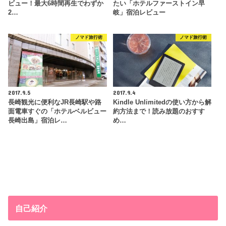
ビュー！最大6時間再生でわずか
たい「ホテルファーストイン早
2…
岐」宿泊レビュー
ノマド旅行術
ノマド旅行術
2017.9.5
2017.9.4
長崎観光に便利なJR長崎駅や路
Kindle Unlimitedの使い方から解
面電車すぐの「ホテルベルビュー
約方法まで！読み放題のおすす
長崎出島」宿泊レ…
め…
自己紹介