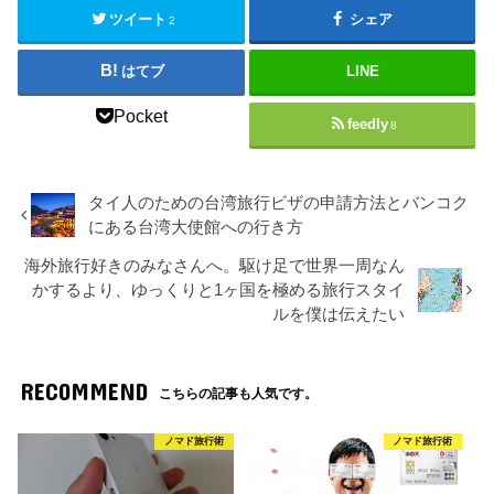
ツイート
シェア
2
はてブ
LINE
Pocket
feedly
8
タイ人のための台湾旅行ビザの申請方法とバンコク
にある台湾大使館への行き方
海外旅行好きのみなさんへ。駆け足で世界一周なん
かするより、ゆっくりと1ヶ国を極める旅行スタイ
ルを僕は伝えたい
RECOMMEND
こちらの記事も人気です。
ノマド旅行術
ノマド旅行術