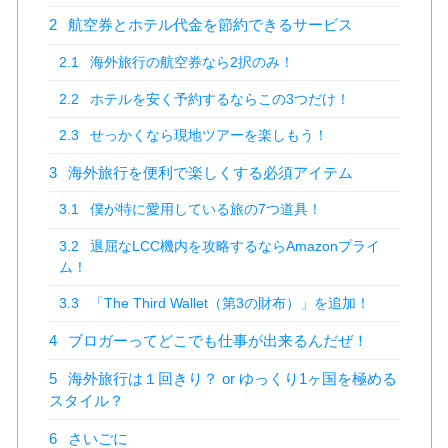
2
航空券とホテル代金を節約できるサービス
2.1
海外旅行の航空券なら2択のみ！
2.2
ホテルを安く予約するならこの3つだけ！
2.3
せっかくなら現地ツアーを楽しもう！
3
海外旅行を便利で楽しくする必須アイテム
3.1
僕が特に愛用している旅の7つ道具！
3.2
退屈なLCC機内を攻略するならAmazonプライ
ム！
3.3
「The Third Wallet（第3の財布）」を追加！
4
ブロガーってどこでも仕事が出来るんだぜ！
5
海外旅行は１回きり？ or ゆっくり1ヶ国を極める
スタイル？
6
さいごに