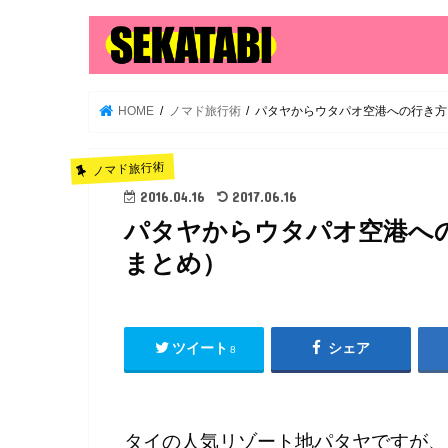
HOME
ノマド旅行術
パタヤからウタパオ空港への行き方
ノマド旅行術
2016.04.16
2017.06.16
パタヤからウタパオ空港へ
まとめ）
ツイート
シェア
8
タイの人気リゾート地パタヤですが、