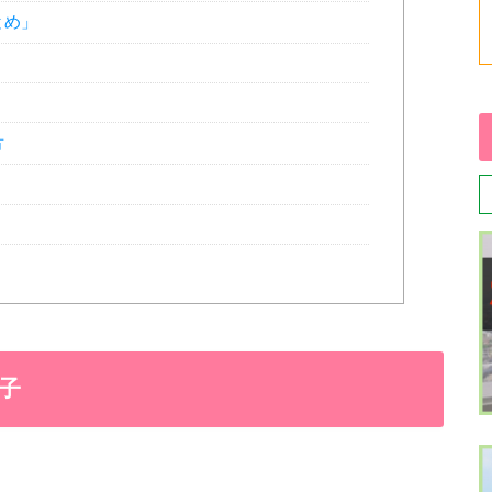
とめ」
方
子