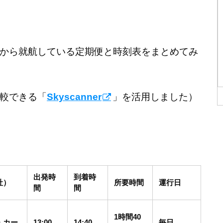
から就航している定期便と時刻表をまとめてみ
較できる「
Skyscanner
」を活用しました）
出発時
到着時
社）
所要時間
運行日
間
間
1時間40
・カー
13:00
14:40
毎日