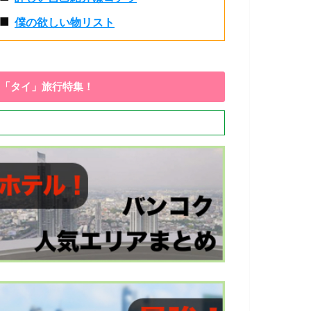
■
僕の欲しい物リスト
「タイ」旅行特集！