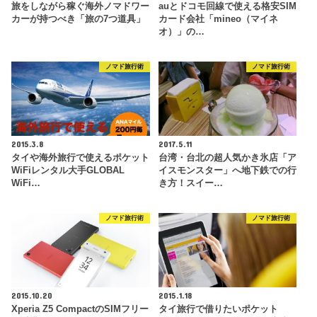
旅をしながら稼ぐ海外ノマドワー
auとドコモ回線で使える格安SIM
カーが持つべき「旅の7つ道具」
カード会社「mineo（マイネ
オ）」の…
ノマド旅行術
ノマド旅行術
2015.3.8
2017.5.11
タイや海外旅行で使えるポケット
台湾・台北の超人気かき氷店「ア
WiFiレンタル大手GLOBAL
イスモンスター」へ地下鉄での行
WiFi…
き方！スイー…
ノマド旅行術
ノマド旅行術
2015.10.20
2015.1.18
Xperia Z5 CompactのSIMフリー
タイ旅行で借りたいポケット