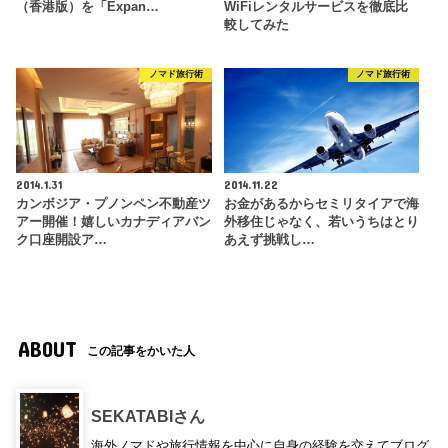
（香港版）を「Expan…
WiFiレンタルサービスを徹底比
較してみた
ノマド旅行術
ノマド旅行術
2014.1.31
2014.11.22
カンボジア・プノンペン不動産ツ
お金があるからセミリタイアで海
アー開催！嬉しいカナディアバン
外移住じゃなく、若いうちはとり
ク口座開設ア…
あえず挑戦し…
ABOUT
この記事をかいた人
SEKATABIさん
海外ノマドや旅行情報を中心に自身の経験を交えてブログ