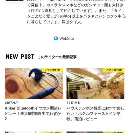
で発信中。カメラやスマホなどのガジェット類も大好き
（旅の7つ道具として紹介しています）。また、「タイ」
をこよなく愛し1年の半分以上をパタヤとバンコクを中心
に暮らしています。嫁はタイ人。
WebSite
NEW POST
このライターの最新記事
ノマド旅行術
ノマド旅行術
2017.9.7
2017.9.5
Anker Bluetoothイヤホン開封レ
ハウステンボス観光におすすめし
ビュー！最大6時間再生でわずか
たい「ホテルファーストイン早
2…
岐」宿泊レビュー