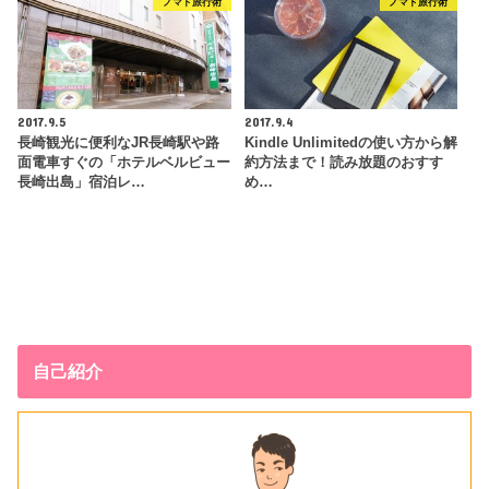
ノマド旅行術
ノマド旅行術
2017.9.5
2017.9.4
長崎観光に便利なJR長崎駅や路
Kindle Unlimitedの使い方から解
面電車すぐの「ホテルベルビュー
約方法まで！読み放題のおすす
長崎出島」宿泊レ…
め…
自己紹介