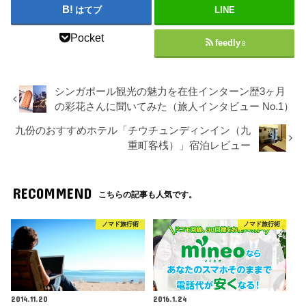
はてブ
LINE
Pocket
feedly
8
シンガポール観光の魅力を在住インターン歴3ヶ月
の彩花さんに聞いてみた（旅人インタビュー No.1）
九份のおすすめホテル「チウチュンディンイン（九
重町客桟）」宿泊レビュー
RECOMMEND
こちらの記事も人気です。
ノマド旅行術
ノマド旅行術
2014.11.20
2016.1.24