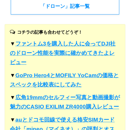
「ドローン」記事一覧
コチラの記事も合わせてどうぞ！
▼
ファントム3を購入した人に会ってDJI社
のドローン性能を実際に確かめてきたよレ
ビュー
▼
GoPro Hero4とMOFILY YoCamの価格と
スペックを比較表にしてみた
▼
広角19mmのセルフィー写真と動画撮影が
魅力のCASIO EXILIM ZR4000購入レビュー
▼
auとドコモ回線で使える格安SIMカード
会社「mineo（マイネオ）」の評判とオス