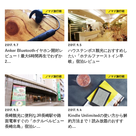
ノマド旅行術
ノマド旅行術
2017.9.7
2017.9.5
Anker Bluetoothイヤホン開封レ
ハウステンボス観光におすすめし
ビュー！最大6時間再生でわずか
たい「ホテルファーストイン早
2…
岐」宿泊レビュー
ノマド旅行術
ノマド旅行術
2017.9.5
2017.9.4
長崎観光に便利なJR長崎駅や路
Kindle Unlimitedの使い方から解
面電車すぐの「ホテルベルビュー
約方法まで！読み放題のおすす
長崎出島」宿泊レ…
め…