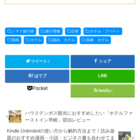
ノマド旅行術
旅行情報
日本
ホテル・アパート
長崎
ホテル
国内 ホテル
長崎 ホテル
ツイート
シェア
2
はてブ
LINE
Pocket
feedly
8
ハウステンボス観光におすすめしたい「ホテルファ
ーストイン早岐」宿泊レビュー
Kindle Unlimitedの使い方から解約方法まで！読み放
題のおすすめ漫画・小説・ビジネス書も合わせてま