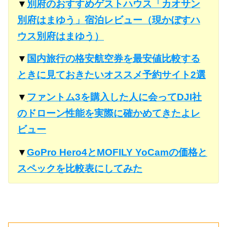
▼
別府のおすすめゲストハウス「カオサン
別府はまゆう」宿泊レビュー（現かぼすハ
ウス別府はまゆう）
▼
国内旅行の格安航空券を最安値比較する
ときに見ておきたいオススメ予約サイト2選
▼
ファントム3を購入した人に会ってDJI社
のドローン性能を実際に確かめてきたよレ
ビュー
▼
GoPro Hero4とMOFILY YoCamの価格と
スペックを比較表にしてみた