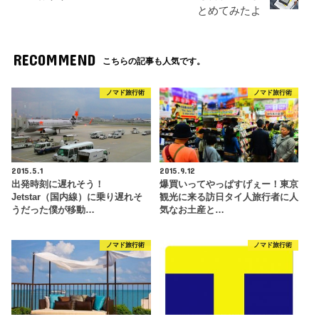
とめてみたよ
RECOMMEND
こちらの記事も人気です。
ノマド旅行術
ノマド旅行術
2015.5.1
2015.9.12
出発時刻に遅れそう！
爆買いってやっぱすげぇー！東京
Jetstar（国内線）に乗り遅れそ
観光に来る訪日タイ人旅行者に人
うだった僕が移動…
気なお土産と…
ノマド旅行術
ノマド旅行術