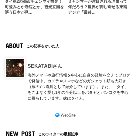
タイ第2の都市チェンマイ観光！
ミャンマーが注目される理由って
町並みとか寺院とか、観光立国を
何だろう？世界が押し寄せる東南
謳う日本が見…
アジア「最後…
ABOUT
この記事をかいた人
SEKATABIさん
海外ノマドや旅行情報を中心に自身の経験を交えてブログ
で発信中。カメラやスマホなどのガジェット類も大好き
（旅の7つ道具として紹介しています）。また、「タイ」
をこよなく愛し1年の半分以上をパタヤとバンコクを中心
に暮らしています。嫁はタイ人。
WebSite
NEW POST
このライターの最新記事