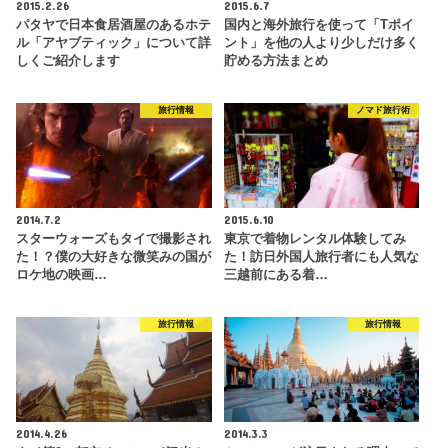
2015.2.26
2015.6.7
パタヤで日本食居酒屋のあるホテ
国内と海外旅行を使って「Tポイ
ル「アヤブティック」について詳
ント」を他の人より少しだけ多く
しくご紹介します
貯める方法まとめ
旅行情報
ノマド旅行術
2014.7.2
2015.6.10
スターウォーズもタイで撮影され
東京で着物レンタル体験してみ
た！？僕の大好きな微笑みの国が
た！訪日外国人旅行者にも人気な
ロケ地の映画…
三越前にある着…
旅行情報
旅行情報
2014.4.26
2014.3.3