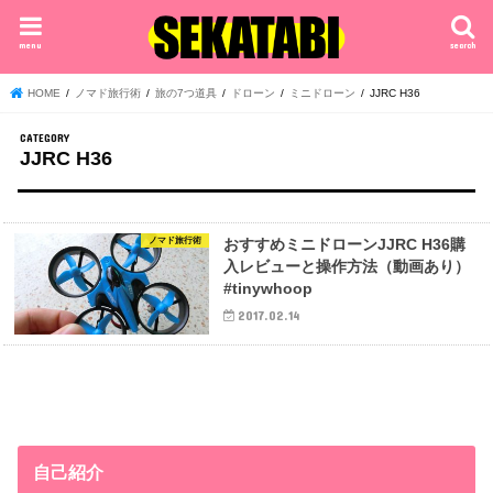
menu
search
HOME
ノマド旅行術
旅の7つ道具
ドローン
ミニドローン
JJRC H36
JJRC H36
ノマド旅行術
おすすめミニドローンJJRC H36購
入レビューと操作方法（動画あり）
#tinywhoop
2017.02.14
自己紹介