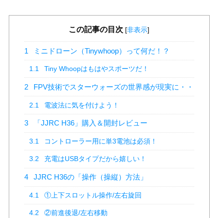
この記事の目次
[
非表示
]
1
ミニドローン（Tinywhoop）って何だ！？
1.1
Tiny Whoopはもはやスポーツだ！
2
FPV技術でスターウォーズの世界感が現実に・・
2.1
電波法に気を付けよう！
3
「JJRC H36」購入＆開封レビュー
3.1
コントローラー用に単3電池は必須！
3.2
充電はUSBタイプだから嬉しい！
4
JJRC H36の「操作（操縦）方法」
4.1
①上下スロットル操作/左右旋回
4.2
②前進後退/左右移動