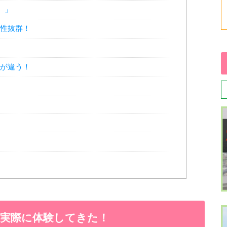
e）」
作性抜群！
クが違う！
3）を実際に体験してきた！