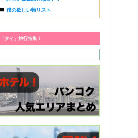
■
僕の欲しい物リスト
「タイ」旅行特集！