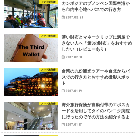
ノマド旅行術
カンボジアのプノンペン国際空港か
ら市内中心地へバスでの行き方
2017.02.21
ノマド旅行術
薄い財布とマネークリップに満足で
きない人へ「第3の財布」をおすすめ
したい（レビューあり）
2017.02.11
ノマド旅行術
台湾の九份観光ツアーや台北からバ
スでの行き方とおすすめ撮影スポッ
ト
2017.01.19
ノマド旅行術
海外旅行保険が自動付帯のエポスカ
ードを活用してタイのバンコク病院
に行ったのでその方法を紹介するよ
2017.01.17