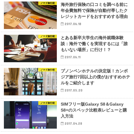
ノマド旅行術
海外旅行保険の口コミを調べる前に
年会費無料で保険が自動付帯したク
レジットカードをおすすめする理由
2017.06.18
ノマド旅行術
とある新卒大学生の海外就職体験
談：海外で働くを実現するには「誰
もいない場所」に行け！？
2017.06.11
ノマド旅行術
プノンペンホテルの決定版！カンボ
ジア旅行7回以上の僕がおすすめホテ
ルをご紹介します
2017.05.20
ノマド旅行術
SIMフリー版Galaxy S8＆Galaxy
S8+のスペック比較表レビューと購
入方法
2017.04.28