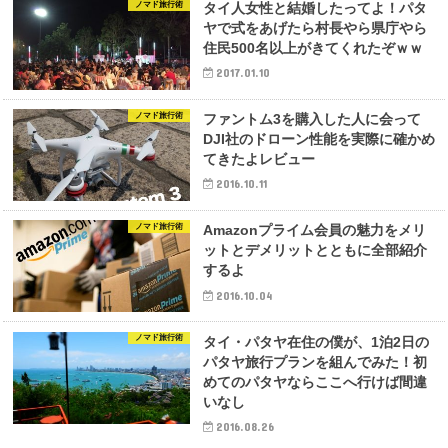
ノマド旅行術
タイ人女性と結婚したってよ！パタ
ヤで式をあげたら村長やら県庁やら
住民500名以上がきてくれたぞｗｗ
2017.01.10
ノマド旅行術
ファントム3を購入した人に会って
DJI社のドローン性能を実際に確かめ
てきたよレビュー
2016.10.11
ノマド旅行術
Amazonプライム会員の魅力をメリ
ットとデメリットとともに全部紹介
するよ
2016.10.04
ノマド旅行術
タイ・パタヤ在住の僕が、1泊2日の
パタヤ旅行プランを組んでみた！初
めてのパタヤならここへ行けば間違
いなし
2016.08.26