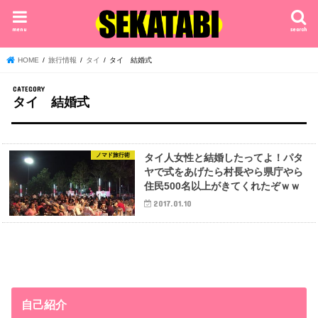
menu
search
HOME
旅行情報
タイ
タイ 結婚式
タイ 結婚式
ノマド旅行術
タイ人女性と結婚したってよ！パタ
ヤで式をあげたら村長やら県庁やら
住民500名以上がきてくれたぞｗｗ
2017.01.10
自己紹介