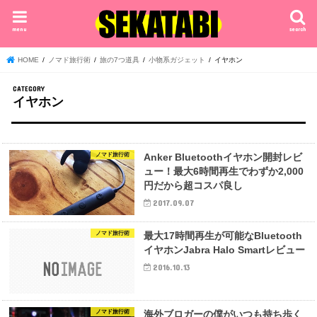
menu
search
HOME
ノマド旅行術
旅の7つ道具
小物系ガジェット
イヤホン
イヤホン
ノマド旅行術
Anker Bluetoothイヤホン開封レビ
ュー！最大6時間再生でわずか2,000
円だから超コスパ良し
2017.09.07
ノマド旅行術
最大17時間再生が可能なBluetooth
イヤホンJabra Halo Smartレビュー
2016.10.13
ノマド旅行術
海外ブロガーの僕がいつも持ち歩く