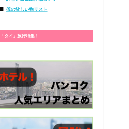
■
僕の欲しい物リスト
「タイ」旅行特集！