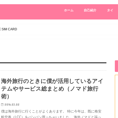
ホーム
自己紹介
タイ
 SIM CARD
海外旅行のときに僕が活用しているアイ
テムやサービス総まとめ（ノマド旅行
術）
2016.03.02
僕は海外旅行に行くことがよくあります。 特に今年は、既に格安
航空券（LCC）をバンバン買っちゃいました。 海外ノマドと謳っ