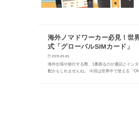
ノマド旅行術
海外ノマドワーカー必見！世界
式「グローバルSIMカード」
2015.05.05
海外出張や旅行する際、1番困るのが通話とインタ
配かもしれませんね。 今回は世界中で使える「ONE