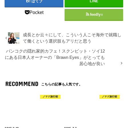
はてブ
LINE
Pocket
feedly
8
成長とか云々にして、こういう人こそ海外で就職し
て働くという選択肢もアリだと思う
バンコクの隠れ家的カフェ！スクンビット・ソイ12
にある日本人オーナーの「Brawn Eyes」がとっても
居心地が良い
RECOMMEND
こちらの記事も人気です。
ノマド旅行術
ノマド旅行術
2017.2.19
2015.7.3