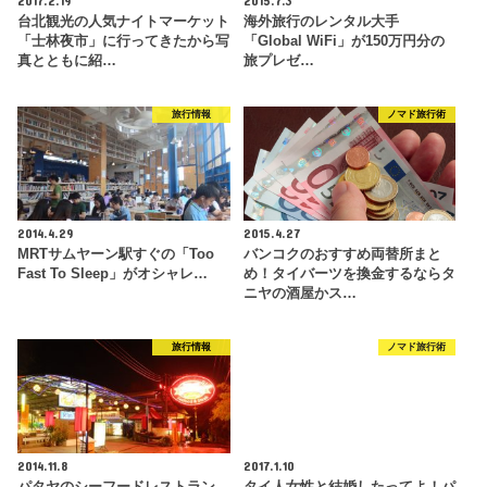
台北観光の人気ナイトマーケット
海外旅行のレンタル大手
「士林夜市」に行ってきたから写
「Global WiFi」が150万円分の
真とともに紹…
旅プレゼ…
旅行情報
ノマド旅行術
2014.4.29
2015.4.27
MRTサムヤーン駅すぐの「Too
バンコクのおすすめ両替所まと
Fast To Sleep」がオシャレ…
め！タイバーツを換金するならタ
ニヤの酒屋かス…
旅行情報
ノマド旅行術
2014.11.8
2017.1.10
パタヤのシーフードレストラン
タイ人女性と結婚したってよ！パ