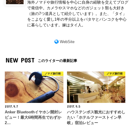
海外ノマドや旅行情報を中心に自身の経験を交えてブログ
で発信中。カメラやスマホなどのガジェット類も大好き
（旅の7つ道具として紹介しています）。また、「タイ」
をこよなく愛し1年の半分以上をパタヤとバンコクを中心
に暮らしています。嫁はタイ人。
WebSite
NEW POST
このライターの最新記事
ノマド旅行術
ノマド旅行術
2017.9.7
2017.9.5
Anker Bluetoothイヤホン開封レ
ハウステンボス観光におすすめし
ビュー！最大6時間再生でわずか
たい「ホテルファーストイン早
2…
岐」宿泊レビュー