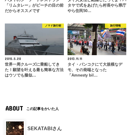
「リムタレー」がビーチの目の前
タヤで式をあげたら村長やら県庁
だからオススメです
やら住民50…
ノマド旅行術
旅行情報
2015.5.20
2013.11.11
世界一周クルーズに乗船してき
タイ・バンコクにて大規模なデ
た！願望を叶える最も簡単な方法
モ、その発端となった
はウソでも擬似…
「Amnesty bil…
ABOUT
この記事をかいた人
SEKATABIさん