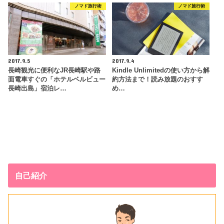
ノマド旅行術
ノマド旅行術
2017.9.5
2017.9.4
長崎観光に便利なJR長崎駅や路
Kindle Unlimitedの使い方から解
面電車すぐの「ホテルベルビュー
約方法まで！読み放題のおすす
長崎出島」宿泊レ…
め…
自己紹介