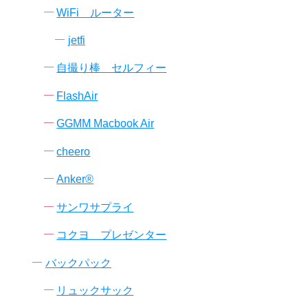
WiFi ルーター
jetfi
自撮り棒 セルフィー
FlashAir
GGMM Macbook Air
cheero
Anker®
サンワサプライ
コクヨ プレゼンター
バックパック
リュックサック