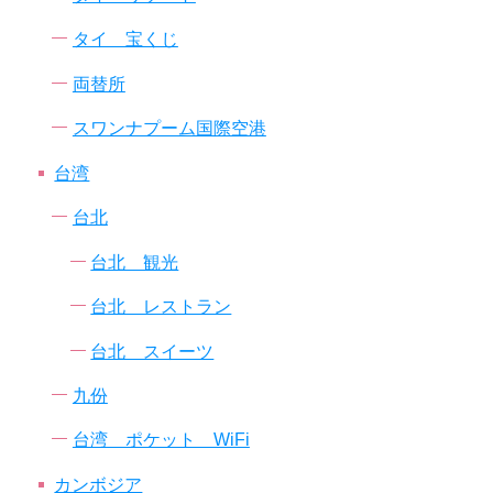
タイ 宝くじ
両替所
スワンナプーム国際空港
台湾
台北
台北 観光
台北 レストラン
台北 スイーツ
九份
台湾 ポケット WiFi
カンボジア