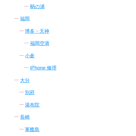
鞆の浦
福岡
博多・天神
福岡空港
小倉
iPhone 修理
大分
別府
湯布院
長崎
軍艦島