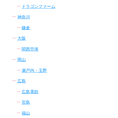
ドラゴンファーム
神奈川
鎌倉
大阪
関西空港
岡山
瀬戸内・玉野
広島
広島電鉄
宮島
福山