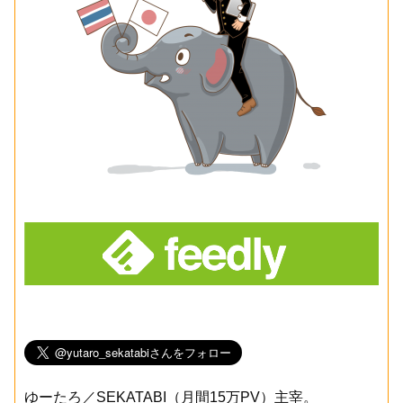
ゆーたろ／SEKATABI（月間15万PV）主宰。