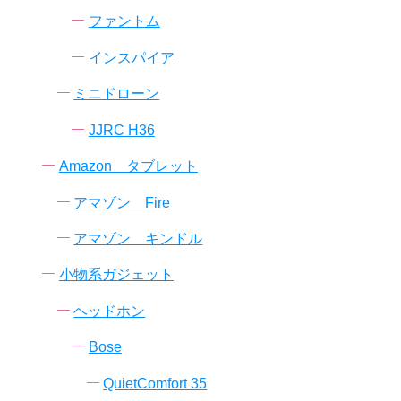
ファントム
インスパイア
ミニドローン
JJRC H36
Amazon タブレット
アマゾン Fire
アマゾン キンドル
小物系ガジェット
ヘッドホン
Bose
QuietComfort 35