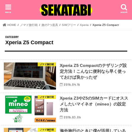
menu
search
HOME
ノマド旅行術
旅の7つ道具
SIMフリー
Xperia
Xperia Z5 Compact
Xperia Z5 Compact
ノマド旅行術
Xperia Z5 Compactのテザリング設
定方法！こんなに便利なら早く使っ
ておけば良かったぜ
2016.04.16
ノマド旅行術
Xperia Z3やZ5のSIMカードにオスス
メしたいマイネオ（mineo）の設定
方法
2016.03.06
ノマド旅行術
海外旅行のときに僕が活用している