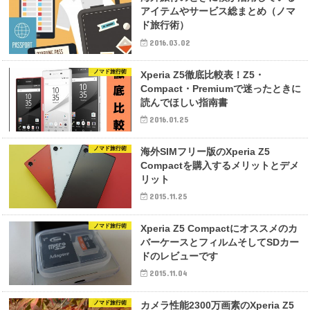
アイテムやサービス総まとめ（ノマ
ド旅行術）
2016.03.02
ノマド旅行術
Xperia Z5徹底比較表！Z5・
Compact・Premiumで迷ったときに
読んでほしい指南書
2016.01.25
ノマド旅行術
海外SIMフリー版のXperia Z5
Compactを購入するメリットとデメ
リット
2015.11.25
ノマド旅行術
Xperia Z5 Compactにオススメのカ
バーケースとフィルムそしてSDカー
ドのレビューです
2015.11.04
ノマド旅行術
カメラ性能2300万画素のXperia Z5