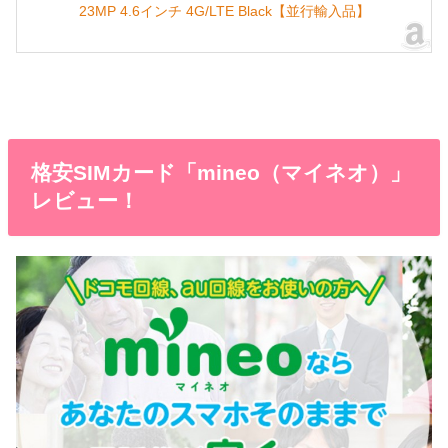
23MP 4.6インチ 4G/LTE Black【並行輸入品】
格安SIMカード「mineo（マイネオ）」
レビュー！