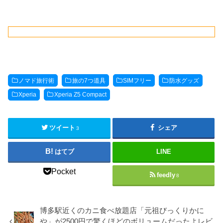
ノマド旅行術
旅の7つ道具
SIMフリー
防水グッズ
Xperia
Xperia Z5 Compact
ツイート
シェア
3
はてブ
LINE
Pocket
feedly
8
博多駅近くのカニ食べ放題店「元祖びっくりかに
や」が2500円で驚くほどのボリュームだったよレビ