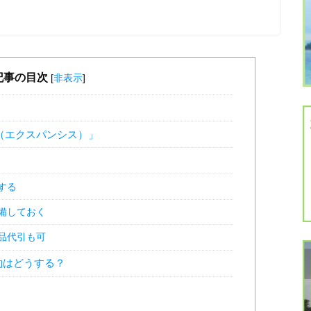
記事の目次
[
非表示
]
ys（エクスパンシス）」
する
備しておく
品代引も可
約はどうする？