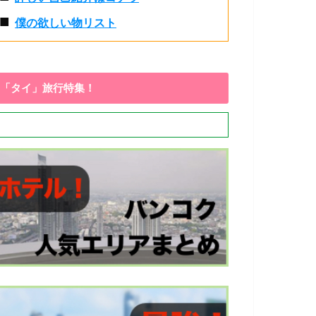
■
僕の欲しい物リスト
「タイ」旅行特集！