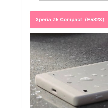
Xperia Z5 Compact（E5823）