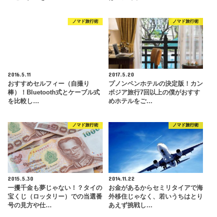
ノマド旅行術
ノマド旅行術
2016.5.11
2017.5.20
おすすめセルフィー（自撮り
プノンペンホテルの決定版！カン
棒）！Bluetooth式とケーブル式
ボジア旅行7回以上の僕がおすす
を比較し…
めホテルをご…
ノマド旅行術
ノマド旅行術
2015.5.30
2014.11.22
一攫千金も夢じゃない！？タイの
お金があるからセミリタイアで海
宝くじ（ロッタリー）での当選番
外移住じゃなく、若いうちはとり
号の見方や仕…
あえず挑戦し…