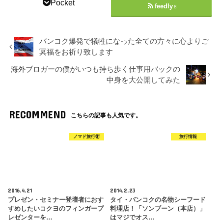
Pocket
feedly
8
バンコク爆発で犠牲になった全ての方々に心よりご
冥福をお祈り致します
海外ブロガーの僕がいつも持ち歩く仕事用バックの
中身を大公開してみた
RECOMMEND
こちらの記事も人気です。
ノマド旅行術
旅行情報
2016.4.21
2014.2.23
プレゼン・セミナー登壇者におす
タイ・バンコクの名物シーフード
すめしたいコクヨのフィンガープ
料理店！「ソンブーン（本店）」
レゼンターを…
はマジでオス…