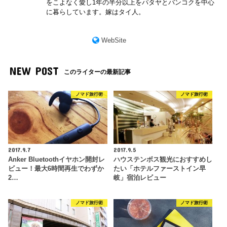
をこよなく愛し1年の半分以上をパタヤとバンコクを中心
に暮らしています。嫁はタイ人。
WebSite
NEW POST
このライターの最新記事
ノマド旅行術
ノマド旅行術
2017.9.7
2017.9.5
Anker Bluetoothイヤホン開封レ
ハウステンボス観光におすすめし
ビュー！最大6時間再生でわずか
たい「ホテルファーストイン早
2…
岐」宿泊レビュー
ノマド旅行術
ノマド旅行術