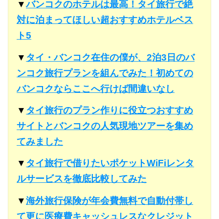
▼
バンコクのホテルは最高！タイ旅行で絶
対に泊まってほしい超おすすめホテルベス
ト5
▼
タイ・バンコク在住の僕が、2泊3日のバ
ンコク旅行プランを組んでみた！初めての
バンコクならここへ行けば間違いなし
▼
タイ旅行のプラン作りに役立つおすすめ
サイトとバンコクの人気現地ツアーを集め
てみました
▼
タイ旅行で借りたいポケットWiFiレンタ
ルサービスを徹底比較してみた
▼
海外旅行保険が年会費無料で自動付帯し
て更に医療費キャッシュレスなクレジット