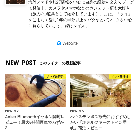
海外ノマドや旅行情報を中心に自身の経験を交えてブログ
で発信中。カメラやスマホなどのガジェット類も大好き
（旅の7つ道具として紹介しています）。また、「タイ」
をこよなく愛し1年の半分以上をパタヤとバンコクを中心
に暮らしています。嫁はタイ人。
WebSite
NEW POST
このライターの最新記事
ノマド旅行術
ノマド旅行術
2017.9.7
2017.9.5
Anker Bluetoothイヤホン開封レ
ハウステンボス観光におすすめし
ビュー！最大6時間再生でわずか
たい「ホテルファーストイン早
2…
岐」宿泊レビュー