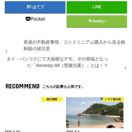
はてブ
LINE
Pocket
feedly
9
香港の不動産事情、コンドミニアム購入から見る税
制面の諸注意
タイ・バンコクにて大規模なデモ、その発端となっ
た「Amnesty bill（恩赦法案）」とは！？
RECOMMEND
こちらの記事も人気です。
旅行情報
ノマド旅行術
2013.5.23
2015.9.7