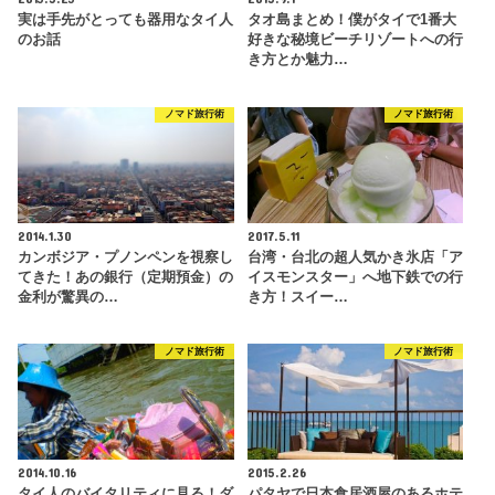
実は手先がとっても器用なタイ人
タオ島まとめ！僕がタイで1番大
のお話
好きな秘境ビーチリゾートへの行
き方とか魅力…
ノマド旅行術
ノマド旅行術
2014.1.30
2017.5.11
カンボジア・プノンペンを視察し
台湾・台北の超人気かき氷店「ア
てきた！あの銀行（定期預金）の
イスモンスター」へ地下鉄での行
金利が驚異の…
き方！スイー…
ノマド旅行術
ノマド旅行術
2014.10.16
2015.2.26
タイ人のバイタリティに見る！ダ
パタヤで日本食居酒屋のあるホテ