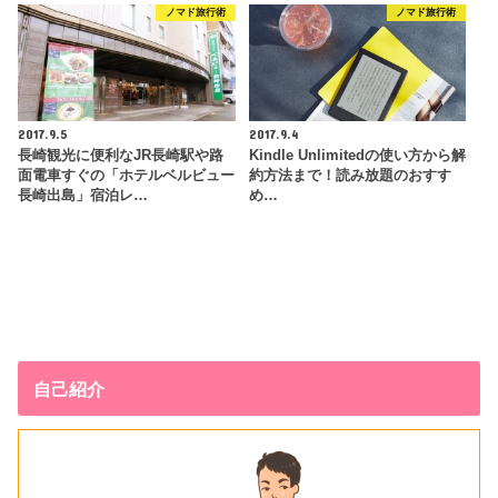
ノマド旅行術
ノマド旅行術
2017.9.5
2017.9.4
長崎観光に便利なJR長崎駅や路
Kindle Unlimitedの使い方から解
面電車すぐの「ホテルベルビュー
約方法まで！読み放題のおすす
長崎出島」宿泊レ…
め…
自己紹介