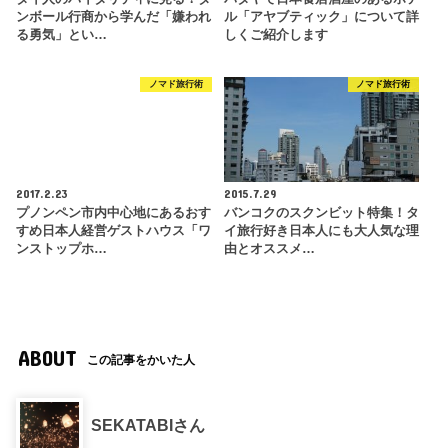
ンボール行商から学んだ「嫌われ
ル「アヤブティック」について詳
る勇気」とい…
しくご紹介します
ノマド旅行術
ノマド旅行術
2017.2.23
2015.7.29
プノンペン市内中心地にあるおす
バンコクのスクンビット特集！タ
すめ日本人経営ゲストハウス「ワ
イ旅行好き日本人にも大人気な理
ンストップホ…
由とオススメ…
ABOUT
この記事をかいた人
SEKATABIさん