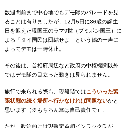
数週間前まで中心地でもデモ隊のパレードを見
ることは有りましたが、12月5日に86歳の誕生
日を迎えた現国王のラマ9世（プミポン国王）に
よる「タイ国民は団結せよ」という鶴の一声に
よってデモは一時休止。
その後は、首相府周辺など政府の中枢機関以外
ではデモ隊の目立った動きは見られません。
旅行で来られる際も、現段階では
こういった緊
張状態の続く場所へ行かなければ問題ない
かと
思います（※もちろん旅は自己責任で）。
ただ、政治的には現暫定首相インラック氏が