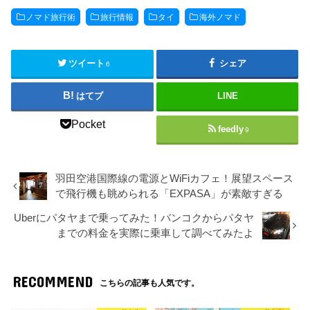
ノマド旅行術
旅行情報
タイ
海外ノマド
ツイート
シェア
6
はてブ
LINE
Pocket
feedly
9
羽田空港国際線の電源とWiFiカフェ！展望スペース
で飛行機も眺められる「EXPASA」が素敵すぎる
Uberにパタヤまで乗ってみた！バンコクからパタヤ
までの料金を実際に乗車して調べてみたよ
RECOMMEND
こちらの記事も人気です。