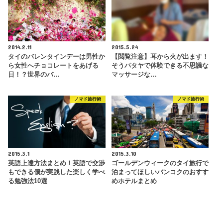
2014.2.11
2015.5.24
タイのバレンタインデーは男性か
【閲覧注意】耳から火が出ます！
ら女性へチョコレートをあげる
そうパタヤで体験できる不思議な
日！？世界のバ…
マッサージな…
ノマド旅行術
ノマド旅行術
2015.3.1
2015.3.10
英語上達方法まとめ！英語で交渉
ゴールデンウィークのタイ旅行で
もできる僕が実践した楽しく学べ
泊まってほしいバンコクのおすす
る勉強法10選
めホテルまとめ