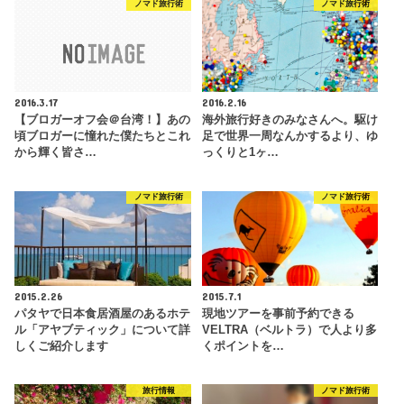
ノマド旅行術
ノマド旅行術
2016.3.17
2016.2.16
【ブロガーオフ会＠台湾！】あの
海外旅行好きのみなさんへ。駆け
頃ブロガーに憧れた僕たちとこれ
足で世界一周なんかするより、ゆ
から輝く皆さ…
っくりと1ヶ…
ノマド旅行術
ノマド旅行術
2015.2.26
2015.7.1
パタヤで日本食居酒屋のあるホテ
現地ツアーを事前予約できる
ル「アヤブティック」について詳
VELTRA（ベルトラ）で人より多
しくご紹介します
くポイントを…
旅行情報
ノマド旅行術