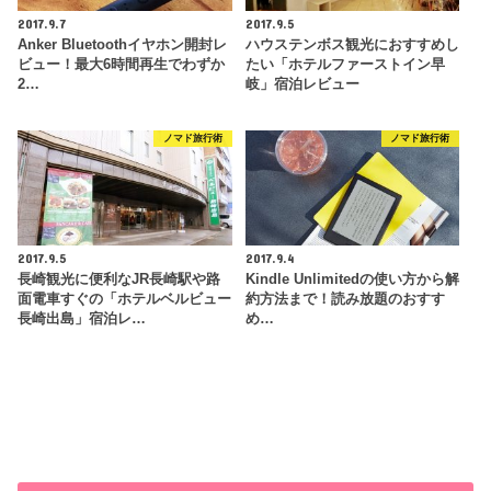
2017.9.7
2017.9.5
Anker Bluetoothイヤホン開封レ
ハウステンボス観光におすすめし
ビュー！最大6時間再生でわずか
たい「ホテルファーストイン早
2…
岐」宿泊レビュー
ノマド旅行術
ノマド旅行術
2017.9.5
2017.9.4
長崎観光に便利なJR長崎駅や路
Kindle Unlimitedの使い方から解
面電車すぐの「ホテルベルビュー
約方法まで！読み放題のおすす
長崎出島」宿泊レ…
め…