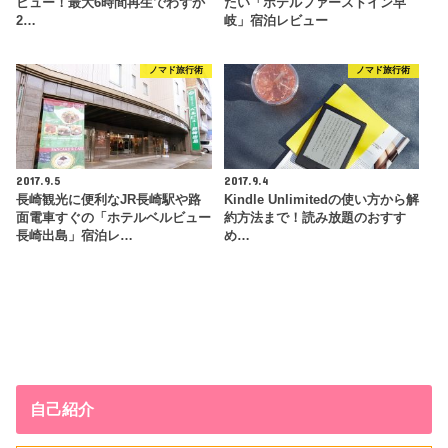
ビュー！最大6時間再生でわずか
たい「ホテルファーストイン早
2…
岐」宿泊レビュー
ノマド旅行術
ノマド旅行術
2017.9.5
2017.9.4
長崎観光に便利なJR長崎駅や路
Kindle Unlimitedの使い方から解
面電車すぐの「ホテルベルビュー
約方法まで！読み放題のおすす
長崎出島」宿泊レ…
め…
自己紹介