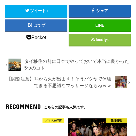
ツイート
シェア
1
はてブ
LINE
Pocket
feedly
9
タイ移住の前に日本でやっておいて本当に良かった
5つのコト
【閲覧注意】耳から火が出ます！そうパタヤで体験
できる不思議なマッサージならねｗｗ
RECOMMEND
こちらの記事も人気です。
ノマド旅行術
旅行情報