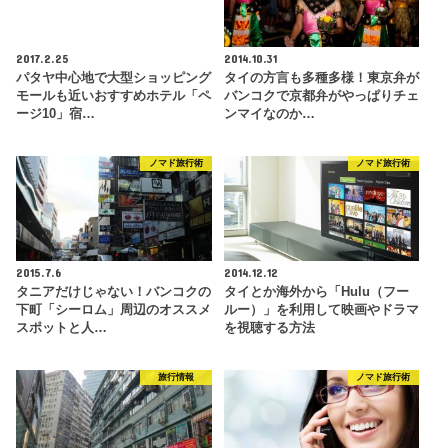
2017.2.25
2014.10.31
パタヤ中心地で大型ショッピング
タイの方言も多種多様！東京弁が
モールも近いおすすめホテル「ペ
バンコクで京都弁がやっぱりチェ
ージ10」宿…
ンマイなのか…
ノマド旅行術
ノマド旅行術
2015.7.6
2014.12.12
タニアだけじゃない！バンコクの
タイとか海外から「Hulu（フー
下町「シーロム」周辺のオススメ
ルー）」を利用して映画やドラマ
スポットと人…
を視聴する方法
旅行情報
ノマド旅行術