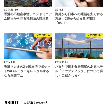
2013.12.20
2014.3.11
香港の不動産事情、コンドミニア
海外から日本への通話を安くする
ム購入から見る税制面の諸注意
方法！050から始まるIP電話
「050 P…
ノマド旅行術
ノマド旅行術
2016.1.12
2015.2.26
香港マカオの2ヶ国旅行でポケッ
パタヤで日本食居酒屋のあるホテ
トWiFiルーターをレンタルする
ル「アヤブティック」について詳
なら周遊プ…
しくご紹介します
ABOUT
この記事をかいた人