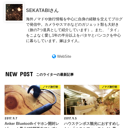
SEKATABIさん
海外ノマドや旅行情報を中心に自身の経験を交えてブログ
で発信中。カメラやスマホなどのガジェット類も大好き
（旅の7つ道具として紹介しています）。また、「タイ」
をこよなく愛し1年の半分以上をパタヤとバンコクを中心
に暮らしています。嫁はタイ人。
WebSite
NEW POST
このライターの最新記事
ノマド旅行術
ノマド旅行術
2017.9.7
2017.9.5
Anker Bluetoothイヤホン開封レ
ハウステンボス観光におすすめし