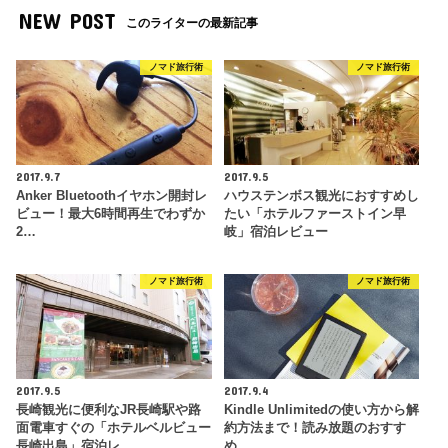
NEW POST
このライターの最新記事
ノマド旅行術
ノマド旅行術
2017.9.7
2017.9.5
Anker Bluetoothイヤホン開封レ
ハウステンボス観光におすすめし
ビュー！最大6時間再生でわずか
たい「ホテルファーストイン早
2…
岐」宿泊レビュー
ノマド旅行術
ノマド旅行術
2017.9.5
2017.9.4
長崎観光に便利なJR長崎駅や路
Kindle Unlimitedの使い方から解
面電車すぐの「ホテルベルビュー
約方法まで！読み放題のおすす
長崎出島」宿泊レ…
め…