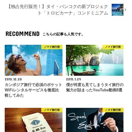
【独占先行販売！】タイ・バンコクの新プロジェク
ト「トロピカーナ」コンドミニアム
RECOMMEND
こちらの記事も人気です。
ノマド旅行術
ノマド旅行術
2015.12.20
2015.1.29
カンボジア旅行で必須のポケット
僕が何度も見てしまうタイ旅行の
WiFiレンタルサービスを徹底比
魅力が詰まったYouTube動画8選
較してみた
ノマド旅行術
ノマド旅行術