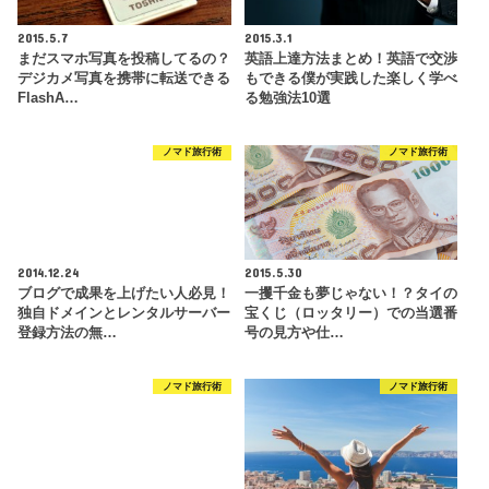
2015.5.7
2015.3.1
まだスマホ写真を投稿してるの？
英語上達方法まとめ！英語で交渉
デジカメ写真を携帯に転送できる
もできる僕が実践した楽しく学べ
FlashA…
る勉強法10選
ノマド旅行術
ノマド旅行術
2014.12.24
2015.5.30
ブログで成果を上げたい人必見！
一攫千金も夢じゃない！？タイの
独自ドメインとレンタルサーバー
宝くじ（ロッタリー）での当選番
登録方法の無…
号の見方や仕…
ノマド旅行術
ノマド旅行術