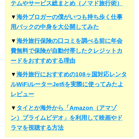
テムやサービス総まとめ（ノマド旅行術）
▼
海外ブロガーの僕がいつも持ち歩く仕事
用バックの中身を大公開してみた
▼
海外旅行保険の口コミを調べる前に年会
費無料で保険が自動付帯したクレジットカ
ードをおすすめする理由
▼
海外旅行におすすめの108ヶ国対応レンタ
ルWiFiルーターJetfiを実際に使ってみたよ
レビュー
▼
タイとか海外から「Amazon（アマゾ
ン）プライムビデオ」を利用して映画やド
ラマを視聴する方法