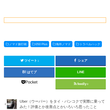
ノマド旅行術
050 Plus
海外ノマド
トラベルハック
ツイート
シェア
1
はてブ
LINE
Pocket
feedly
9
Uber（ウーバー）をタイ・バンコクで実際に乗って
みた！評価とか改善点とかいろいろ思ったこと