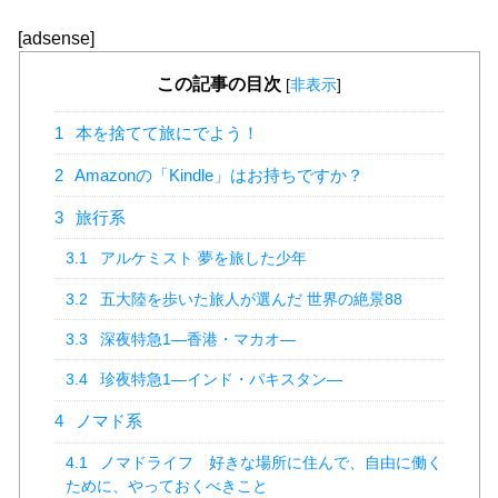
[adsense]
この記事の目次
[
非表示
]
1
本を捨てて旅にでよう！
2
Amazonの「Kindle」はお持ちですか？
3
旅行系
3.1
アルケミスト 夢を旅した少年
3.2
五大陸を歩いた旅人が選んだ 世界の絶景88
3.3
深夜特急1―香港・マカオ―
3.4
珍夜特急1―インド・パキスタン―
4
ノマド系
4.1
ノマドライフ 好きな場所に住んで、自由に働く
ために、やっておくべきこと