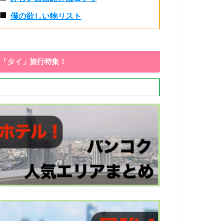
■
僕の欲しい物リスト
「タイ」旅行特集！