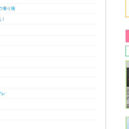
ウ乗り場
高！
アレ