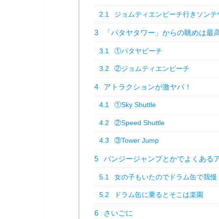
2.1
ジョムティエンビーチ行きソンテ
3
「パタヤタワー」からの眺めは最
3.1
①パタヤビーチ
3.2
②ジョムティエンビーチ
4
アトラクションが激ヤバ！
4.1
①Sky Shuttle
4.2
②Speed Shuttle
4.3
③Tower Jump
5
バンジージャンプとかでよくある
5.1
女の子もいたのでドラム缶で我慢
5.2
ドラム缶に乗るとそこは楽園
6
さいごに