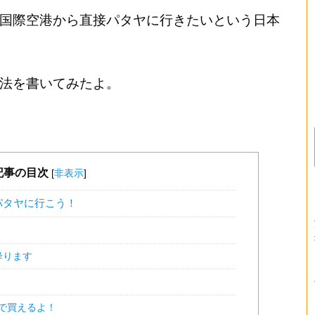
国際空港から直接パタヤに行きたいという日本
法を書いてみたよ。
記事の目次
[
非表示
]
パタヤに行こう！
！
降ります
で買えるよ！