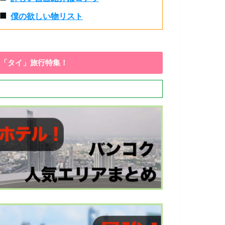
■
僕の欲しい物リスト
「タイ」旅行特集！