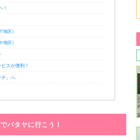
へ！
ア地区）
ヤ地区）
）
ービスが便利！
ーチ」へ
直でパタヤに行こう！