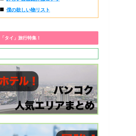
■
僕の欲しい物リスト
「タイ」旅行特集！