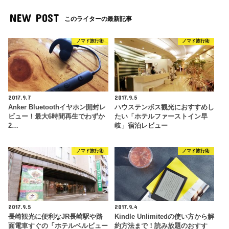
NEW POST
このライターの最新記事
ノマド旅行術
ノマド旅行術
2017.9.7
2017.9.5
Anker Bluetoothイヤホン開封レ
ハウステンボス観光におすすめし
ビュー！最大6時間再生でわずか
たい「ホテルファーストイン早
2…
岐」宿泊レビュー
ノマド旅行術
ノマド旅行術
2017.9.5
2017.9.4
長崎観光に便利なJR長崎駅や路
Kindle Unlimitedの使い方から解
面電車すぐの「ホテルベルビュー
約方法まで！読み放題のおすす