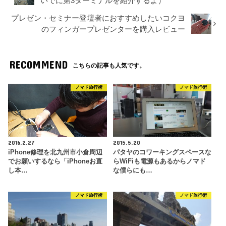
いでに第3ターミナルを紹介するよ）
プレゼン・セミナー登壇者におすすめしたいコクヨ
のフィンガープレゼンターを購入レビュー
RECOMMEND
こちらの記事も人気です。
ノマド旅行術
ノマド旅行術
2016.2.27
2015.5.20
iPhone修理を北九州市小倉周辺
パタヤのコワーキングスペースな
でお願いするなら「iPhoneお直
らWiFiも電源もあるからノマド
し本…
な僕らにも…
ノマド旅行術
ノマド旅行術