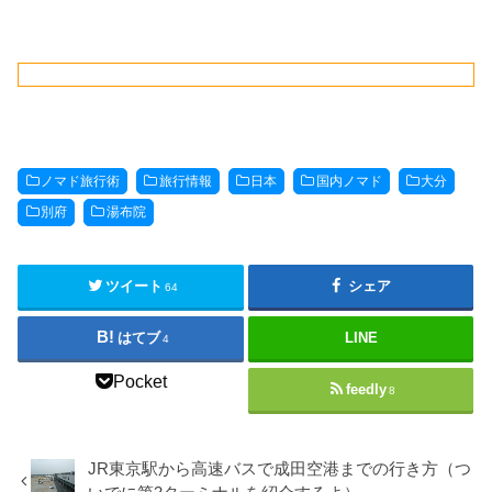
ノマド旅行術
旅行情報
日本
国内ノマド
大分
別府
湯布院
ツイート
シェア
64
はてブ
LINE
4
Pocket
feedly
8
JR東京駅から高速バスで成田空港までの行き方（つ