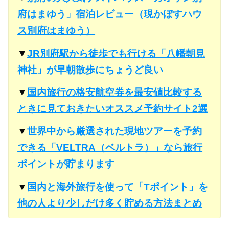
府はまゆう」宿泊レビュー（現かぼすハウ
ス別府はまゆう）
▼
JR別府駅から徒歩でも行ける「八幡朝見
神社」が早朝散歩にちょうど良い
▼
国内旅行の格安航空券を最安値比較する
ときに見ておきたいオススメ予約サイト2選
▼
世界中から厳選された現地ツアーを予約
できる「VELTRA（ベルトラ）」なら旅行
ポイントが貯まります
▼
国内と海外旅行を使って「Tポイント」を
他の人より少しだけ多く貯める方法まとめ