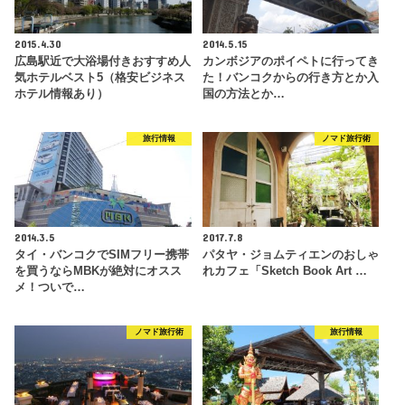
2015.4.30
2014.5.15
広島駅近で大浴場付きおすすめ人
カンボジアのポイペトに行ってき
気ホテルベスト5（格安ビジネス
た！バンコクからの行き方とか入
ホテル情報あり）
国の方法とか…
旅行情報
ノマド旅行術
2014.3.5
2017.7.8
タイ・バンコクでSIMフリー携帯
パタヤ・ジョムティエンのおしゃ
を買うならMBKが絶対にオスス
れカフェ「Sketch Book Art …
メ！ついで…
ノマド旅行術
旅行情報