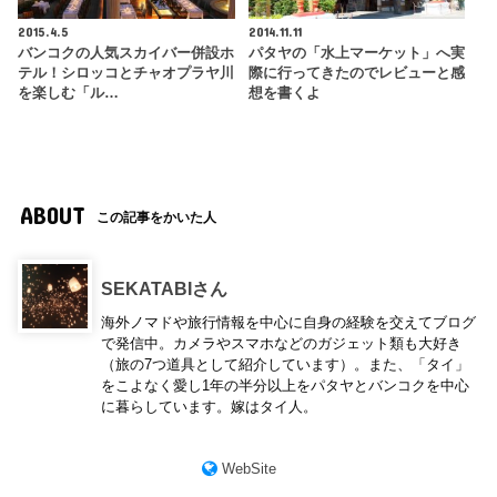
2015.4.5
2014.11.11
バンコクの人気スカイバー併設ホ
パタヤの「水上マーケット」へ実
テル！シロッコとチャオプラヤ川
際に行ってきたのでレビューと感
を楽しむ「ル…
想を書くよ
ABOUT
この記事をかいた人
SEKATABIさん
海外ノマドや旅行情報を中心に自身の経験を交えてブログ
で発信中。カメラやスマホなどのガジェット類も大好き
（旅の7つ道具として紹介しています）。また、「タイ」
をこよなく愛し1年の半分以上をパタヤとバンコクを中心
に暮らしています。嫁はタイ人。
WebSite