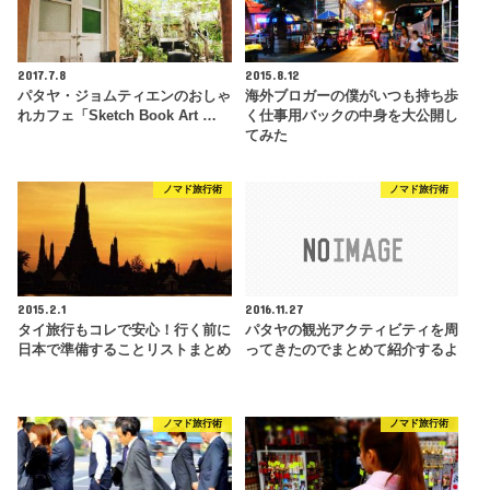
2017.7.8
2015.8.12
パタヤ・ジョムティエンのおしゃ
海外ブロガーの僕がいつも持ち歩
れカフェ「Sketch Book Art …
く仕事用バックの中身を大公開し
てみた
ノマド旅行術
ノマド旅行術
2015.2.1
2016.11.27
タイ旅行もコレで安心！行く前に
パタヤの観光アクティビティを周
日本で準備することリストまとめ
ってきたのでまとめて紹介するよ
ノマド旅行術
ノマド旅行術