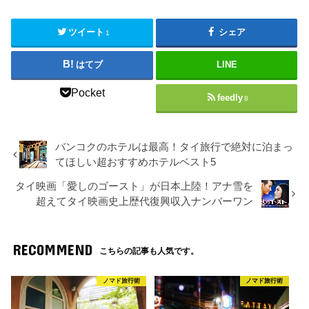
ツイート
シェア
1
はてブ
LINE
Pocket
feedly
8
バンコクのホテルは最高！タイ旅行で絶対に泊まっ
てほしい超おすすめホテルベスト5
タイ映画「愛しのゴースト」が日本上陸！アナ雪を
超えてタイ映画史上歴代復興収入ナンバーワン
RECOMMEND
こちらの記事も人気です。
ノマド旅行術
ノマド旅行術