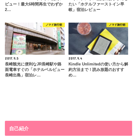
ビュー！最大6時間再生でわずか
たい「ホテルファーストイン早
2…
岐」宿泊レビュー
ノマド旅行術
ノマド旅行術
2017.9.5
2017.9.4
長崎観光に便利なJR長崎駅や路
Kindle Unlimitedの使い方から解
面電車すぐの「ホテルベルビュー
約方法まで！読み放題のおすす
長崎出島」宿泊レ…
め…
自己紹介