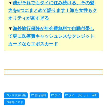
▼
僕がそれでもタイに住み続ける、その魅
力を6つにまとめて語ります！海も女性もク
オリティが高すぎる
▼
海外旅行保険が年会費無料で自動付帯し
て更に医療費キャッシュレスなクレジット
カードならエポスカード
ノマド旅行術
旅行情報
タイ
タイ ポケット WiFi
海外ノマド