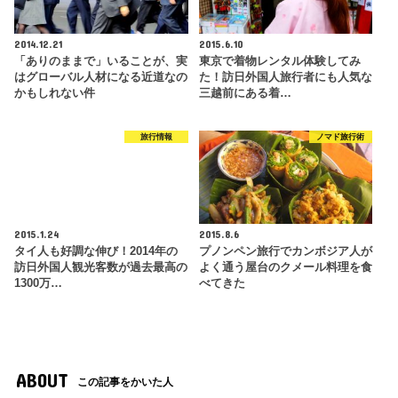
2014.12.21
2015.6.10
「ありのままで」いることが、実
東京で着物レンタル体験してみ
はグローバル人材になる近道なの
た！訪日外国人旅行者にも人気な
かもしれない件
三越前にある着…
旅行情報
ノマド旅行術
2015.1.24
2015.8.6
タイ人も好調な伸び！2014年の
プノンペン旅行でカンボジア人が
訪日外国人観光客数が過去最高の
よく通う屋台のクメール料理を食
1300万…
べてきた
ABOUT
この記事をかいた人