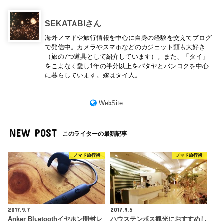
SEKATABIさん
海外ノマドや旅行情報を中心に自身の経験を交えてブログ
で発信中。カメラやスマホなどのガジェット類も大好き
（旅の7つ道具として紹介しています）。また、「タイ」
をこよなく愛し1年の半分以上をパタヤとバンコクを中心
に暮らしています。嫁はタイ人。
WebSite
NEW POST
このライターの最新記事
ノマド旅行術
ノマド旅行術
2017.9.7
2017.9.5
Anker Bluetoothイヤホン開封レ
ハウステンボス観光におすすめし