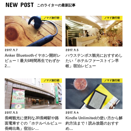
NEW POST
このライターの最新記事
ノマド旅行術
ノマド旅行術
2017.9.7
2017.9.5
Anker Bluetoothイヤホン開封レ
ハウステンボス観光におすすめし
ビュー！最大6時間再生でわずか
たい「ホテルファーストイン早
2…
岐」宿泊レビュー
ノマド旅行術
ノマド旅行術
2017.9.5
2017.9.4
長崎観光に便利なJR長崎駅や路
Kindle Unlimitedの使い方から解
面電車すぐの「ホテルベルビュー
約方法まで！読み放題のおすす
長崎出島」宿泊レ…
め…