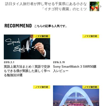
訪日タイ人旅行者が押し寄せる千葉県にある小さな
「イチゴ狩り農園」のヒミツ
RECOMMEND
こちらの記事も人気です。
ノマド旅行術
ノマド旅行術
2015.3.1
2016.5.19
英語上達方法まとめ！英語で交渉
Sony SmartWatch 3 SWR50購
もできる僕が実践した楽しく学べ
入レビュー
る勉強法10選
ノマド旅行術
ノマド旅行術