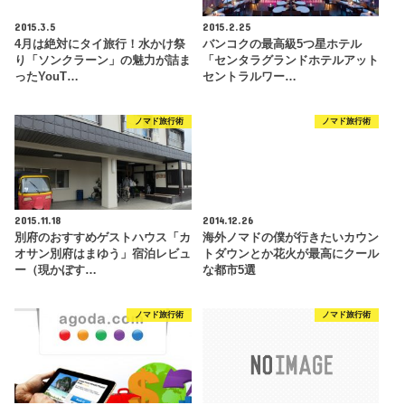
2015.3.5
2015.2.25
4月は絶対にタイ旅行！水かけ祭
バンコクの最高級5つ星ホテル
り「ソンクラーン」の魅力が詰ま
「センタラグランドホテルアット
ったYouT…
セントラルワー…
ノマド旅行術
ノマド旅行術
2015.11.18
2014.12.26
別府のおすすめゲストハウス「カ
海外ノマドの僕が行きたいカウン
オサン別府はまゆう」宿泊レビュ
トダウンとか花火が最高にクール
ー（現かぼす…
な都市5選
ノマド旅行術
ノマド旅行術