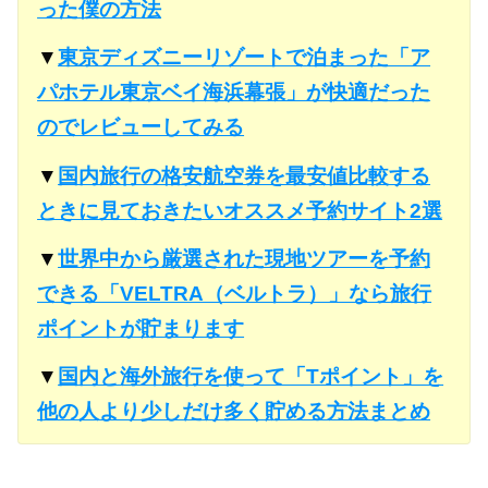
った僕の方法
▼
東京ディズニーリゾートで泊まった「ア
パホテル東京ベイ海浜幕張」が快適だった
のでレビューしてみる
▼
国内旅行の格安航空券を最安値比較する
ときに見ておきたいオススメ予約サイト2選
▼
世界中から厳選された現地ツアーを予約
できる「VELTRA（ベルトラ）」なら旅行
ポイントが貯まります
▼
国内と海外旅行を使って「Tポイント」を
他の人より少しだけ多く貯める方法まとめ