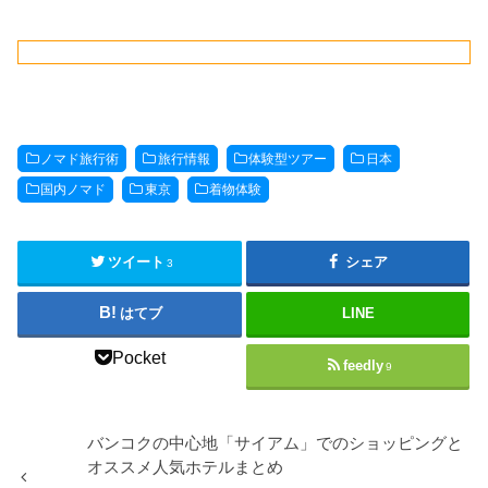
ノマド旅行術
旅行情報
体験型ツアー
日本
国内ノマド
東京
着物体験
ツイート
シェア
3
はてブ
LINE
Pocket
feedly
9
バンコクの中心地「サイアム」でのショッピングと
オススメ人気ホテルまとめ