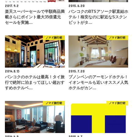
2017.9.2
2015.6.20
楽天スーパーセールで半額商品満
バンコクのBTSアソーク駅直結ホ
載さらにポイント最大35倍還元
テル！格安なのに駅近なSスクン
セールを実施…
ビットがタ…
ノマド旅行術
ノマド旅行術
2014.8.13
2015.7.20
バンコクのホテルは最高！タイ旅
プノンペンのアーモンドホテル！
行で絶対に泊まってほしい超おす
イオンモールも近いオススメ人気
すめホテルベ…
ホテルがカン…
ノマド旅行術
ノマド旅行術
2014.6.9
2015.6.7