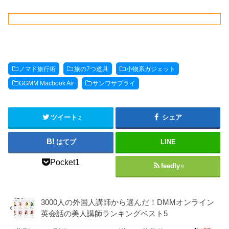
ノマド旅行術
旅の7つ道具
小物系ガジェット
GGMM Macbook Air
サンワサプライ
ツイート
シェア
2
はてブ
LINE
Pocket
1
feedly
9
3000人の外国人講師から選んだ！DMMオンライン
英会話の美人講師ランキングベスト5