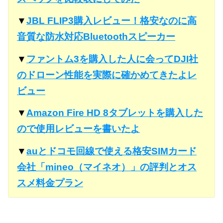
▼
JBL FLIP3購入レビュー！格安なのに高
音質な防水対応Bluetoothスピーカー
▼
ファントム3を購入した人に会ってDJI社
のドローン性能を実際に確かめてきたよレ
ビュー
▼
Amazon Fire HD 8タブレットを購入した
ので使用レビューを書いたよ
▼
auとドコモ回線で使える格安SIMカード
会社「mineo（マイネオ）」の評判とオス
スメ料金プラン