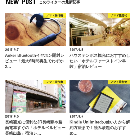
NEW POST
このライターの最新記事
ノマド旅行術
ノマド旅行術
2017.9.7
2017.9.5
Anker Bluetoothイヤホン開封レ
ハウステンボス観光におすすめし
ビュー！最大6時間再生でわずか
たい「ホテルファーストイン早
2…
岐」宿泊レビュー
ノマド旅行術
ノマド旅行術
2017.9.5
2017.9.4
長崎観光に便利なJR長崎駅や路
Kindle Unlimitedの使い方から解
面電車すぐの「ホテルベルビュー
約方法まで！読み放題のおすす
長崎出島」宿泊レ…
め…