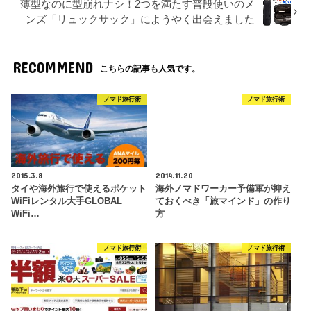
薄型なのに型崩れナシ！2つを満たす普段使いのメ
ンズ「リュックサック」にようやく出会えました
RECOMMEND
こちらの記事も人気です。
ノマド旅行術
ノマド旅行術
2015.3.8
2014.11.20
タイや海外旅行で使えるポケット
海外ノマドワーカー予備軍が抑え
WiFiレンタル大手GLOBAL
ておくべき「旅マインド」の作り
WiFi…
方
ノマド旅行術
ノマド旅行術