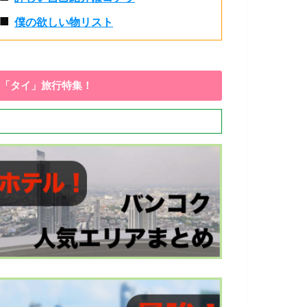
■
僕の欲しい物リスト
「タイ」旅行特集！