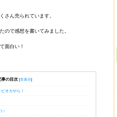
くさん売られています。
たので感想を書いてみました。
て面白い！
記事の目次
[
非表示
]
タピオカやら！
ない