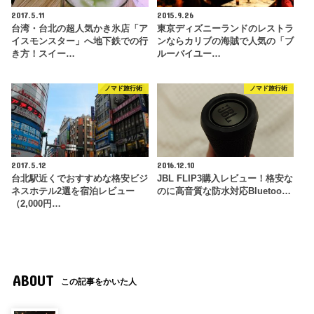
2017.5.11
2015.9.26
台湾・台北の超人気かき氷店「ア
東京ディズニーランドのレストラ
イスモンスター」へ地下鉄での行
ンならカリブの海賊で人気の「ブ
き方！スイー…
ルーバイユー…
ノマド旅行術
ノマド旅行術
2017.5.12
2016.12.10
台北駅近くでおすすめな格安ビジ
JBL FLIP3購入レビュー！格安な
ネスホテル2選を宿泊レビュー
のに高音質な防水対応Bluetoo…
（2,000円…
ABOUT
この記事をかいた人