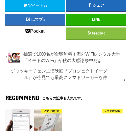
ツイート
シェア
11
はてブ
LINE
4
Pocket
feedly
9
抽選で1000名が全額無料！海外WiFiレンタル大手
「イモトのWiFi」が秋の大感謝祭中だよ
ジャッキーチェン主演映画『プロジェクトイーグ
ル』が今見ても最高にノマドワーカーな件
RECOMMEND
こちらの記事も人気です。
ノマド旅行術
ノマド旅行術