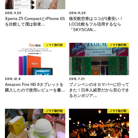
2015.9.25
2014.11.20
Xperia Z5 CompactとiPhone 6S
格安航空券はココが1番安い！
を比較して僕は前者…
LCC比較をフル活用するなら
「SKYSCAN…
ノマド旅行術
ノマド旅行術
2015.12.8
2015.7.21
Amazon Fire HD 8タブレットを
プノンペンのオカマバーに行って
購入したので使用レビューを書…
きた！日本人経営だから安心でき
るカンボジア…
ノマド旅行術
ノマド旅行術