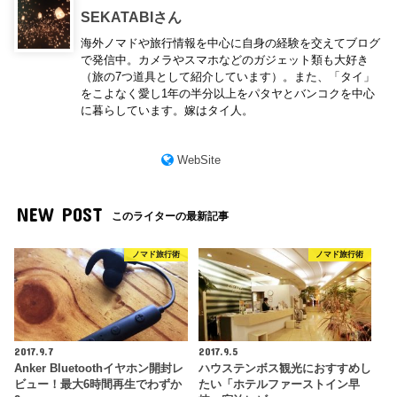
SEKATABIさん
海外ノマドや旅行情報を中心に自身の経験を交えてブログ
で発信中。カメラやスマホなどのガジェット類も大好き
（旅の7つ道具として紹介しています）。また、「タイ」
をこよなく愛し1年の半分以上をパタヤとバンコクを中心
に暮らしています。嫁はタイ人。
WebSite
NEW POST
このライターの最新記事
ノマド旅行術
ノマド旅行術
2017.9.7
2017.9.5
Anker Bluetoothイヤホン開封レ
ハウステンボス観光におすすめし
ビュー！最大6時間再生でわずか
たい「ホテルファーストイン早