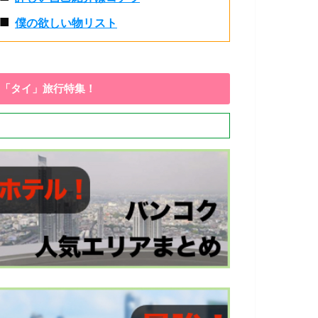
■
僕の欲しい物リスト
「タイ」旅行特集！