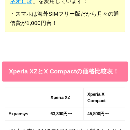
ネオ）
」を愛用しています！
・スマホは海外SIMフリー版だから月々の通
信費が1,000円台！
Xperia XZとX Compactの価格比較表！
Xperia X
Xperia XZ
Compact
Expansys
63,300円〜
45,800円〜