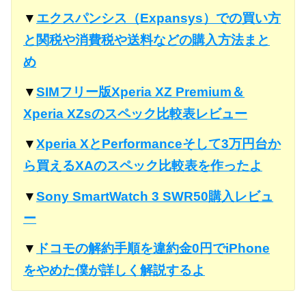
▼
エクスパンシス（Expansys）での買い方
と関税や消費税や送料などの購入方法まと
め
▼
SIMフリー版Xperia XZ Premium＆
Xperia XZsのスペック比較表レビュー
▼
Xperia XとPerformanceそして3万円台か
ら買えるXAのスペック比較表を作ったよ
▼
Sony SmartWatch 3 SWR50購入レビュ
ー
▼
ドコモの解約手順を違約金0円でiPhone
をやめた僕が詳しく解説するよ